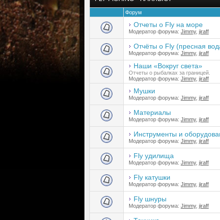
Форум
Отчеты о Fly на море
Модератор форума:
Jimmy
,
jiraff
Отчёты о Fly (пресная вод
Модератор форума:
Jimmy
,
jiraff
Наши «Вокруг света»
Отчеты о рыбалках за границей.
Модератор форума:
Jimmy
,
jiraff
Мушки
Модератор форума:
Jimmy
,
jiraff
Материалы
Модератор форума:
Jimmy
,
jiraff
Инструменты и оборудова
Модератор форума:
Jimmy
,
jiraff
Fly удилища
Модератор форума:
Jimmy
,
jiraff
Fly катушки
Модератор форума:
Jimmy
,
jiraff
Fly шнуры
Модератор форума:
Jimmy
,
jiraff