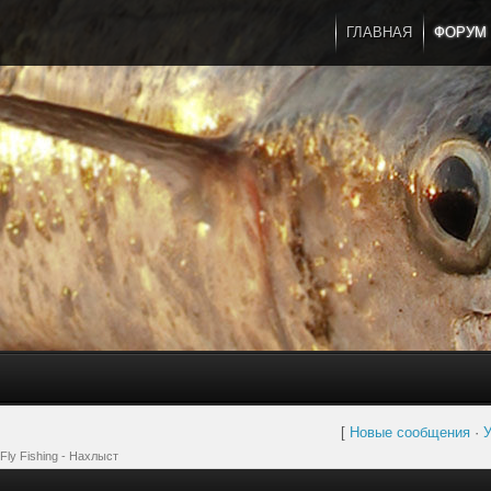
ГЛАВНАЯ
ФОРУМ
[
Новые сообщения
·
У
Fly Fishing - Нахлыст