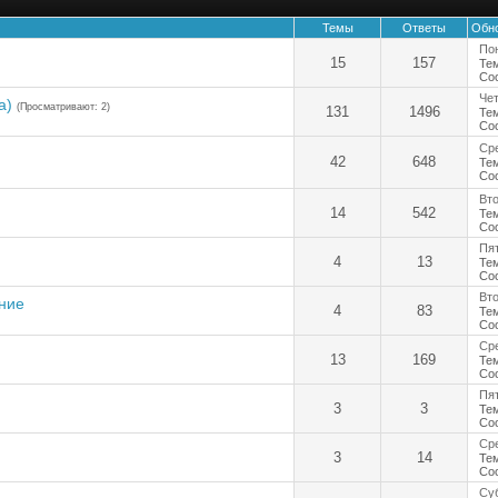
Темы
Ответы
Обн
Пон
15
157
Те
Со
Чет
а)
(Просматривают: 2)
131
1496
Те
Со
Сре
42
648
Те
Со
Вто
14
542
Те
Со
Пят
4
13
Те
Со
Вто
ние
4
83
Те
Со
Сре
13
169
Те
Со
Пят
3
3
Те
Со
Сре
3
14
Те
Со
Суб