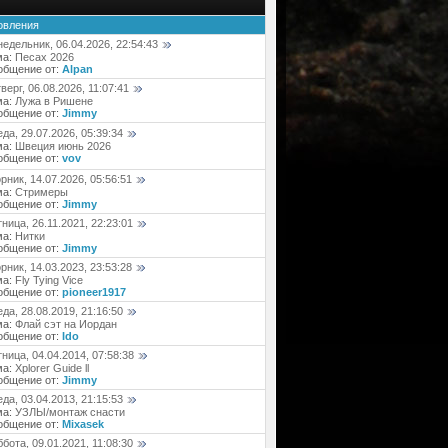
овления
едельник, 06.04.2026, 22:54:43
ма:
Песах 2026
общение от:
Alpan
верг, 06.08.2026, 11:07:41
ма:
Лужа в Ришене
общение от:
Jimmy
да, 29.07.2026, 05:39:34
ма:
Швеция июнь 2026
общение от:
vov
рник, 14.07.2026, 05:56:51
ма:
Стримеры
общение от:
Jimmy
ница, 26.11.2021, 22:23:01
ма:
Нитки
общение от:
Jimmy
рник, 14.03.2023, 23:53:28
ма:
Fly Tying Vice
общение от:
pioneer1917
да, 28.08.2019, 21:16:50
ма:
Флай сэт на Иордан
общение от:
Ido
ница, 04.04.2014, 07:58:38
ма:
Xplorer Guide ll
общение от:
Jimmy
да, 03.04.2013, 21:15:53
ма:
УЗЛЫ/монтаж снасти
общение от:
Mixasek
бота, 09.01.2021, 11:08:30