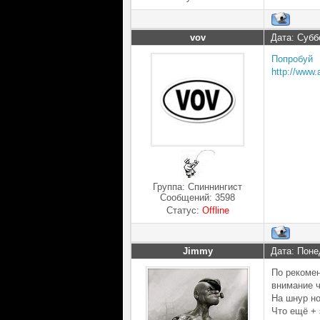
vov
Дата: Субб
Попробуй
http://www.
Группа: Спиннингист
Сообщений:
3598
Статус:
Offline
Jimmy
Дата: Поне
По рекомен
внимание ч
На шнур но
Что ещё + 