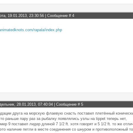
ота, 19.01.2013, 23:30:56 | Сообщение #
4
animatedknots.com/rapala/index.php
дельник, 28.01.2013, 07:40:04 | Сообщение #
5
дации друга на морскую флаевую снасть поставил плетённый конически
то раньше пару раз за рыбалку появлялись узлы на tippet теперь нет,
мер 9 поставил лидер длиной 7 1/2 ft. хотя говорят и 5 1/2 ft. то же отл
это наличие петли в месте соединения со шнуром и противоположный то