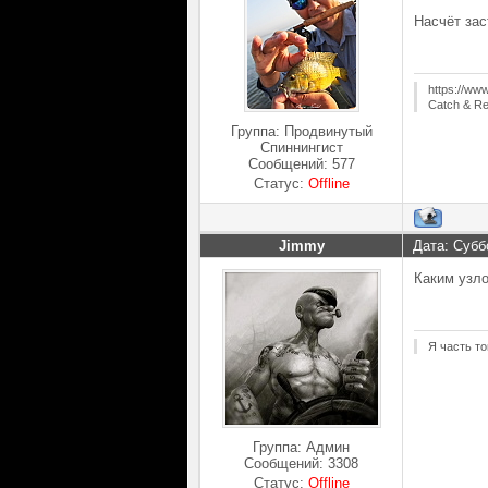
Насчёт зас
https://ww
Catch & Re
Группа: Продвинутый
Спиннингист
Сообщений:
577
Статус:
Offline
Jimmy
Дата: Субб
Каким узло
Я часть то
Группа: Админ
Сообщений:
3308
Статус:
Offline