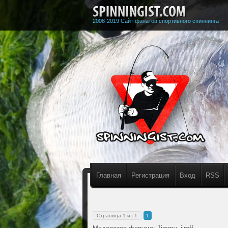
2008-2019 Сайт фанатов спортивного спиннинга
Главная
Регистрация
Вход
RSS
Страница
1
из
1
1