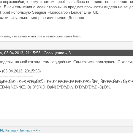
з нержавейки, к нему и вяжем tippet на заброс не влияет но позволяет
et Были сомнения с моей стороны на предмет прочности лидера на зацеп
 Tippet использую Seaguar Fluorocarbon Leader Line 8lb.
алки визуально лидер не изменился. Доволен.
й силы, что вечно хочет зла и вечно совершает благо
а, 03.04.2013, 21:15:53 | Сообщение #
6
идеры, на мой взгляд, самые удобные. Сам такими пользуюсь. С колеч
о
(03.04.2013, 20:15:53)
----------------------------
µÐ½Ñ‹Ðµ Ð»Ð¸Ð´ÐµÑ€Ñ‹, Ð½Ð° Ð¼Ð¾Ð¹ Ð²Ð·Ð³Ð»ÑÐ´, ÑÐ°Ð¼Ñ‹Ðµ ÑƒÐ
Ð·ÑƒÑŽÑÑŒ. Ð¡ ÐºÐ¾Ð»ÐµÑ‡ÐºÐ¾Ð¼. Ð”Ð¾Ð²Ð¾Ð»ÐµÐ½.
Fly Fishing - Нахлыст
»
Fly