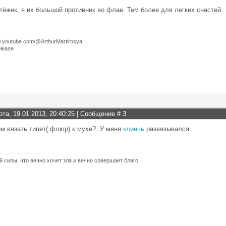
тёжек, я их большой противник во флае. Тем более для легких снастей.
w.youtube.com/@ArthurMartirosya
lease
ота, 19.01.2013, 20:40:25 | Сообщение #
3
м вязать типет( флюр) к мухе?. У меня
клинчь
развязывался.
й силы, что вечно хочет зла и вечно совершает благо