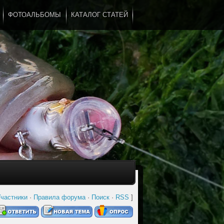
ФОТОАЛЬБОМЫ
КАТАЛОГ СТАТЕЙ
...
частники
·
Правила форума
·
Поиск
·
RSS
]