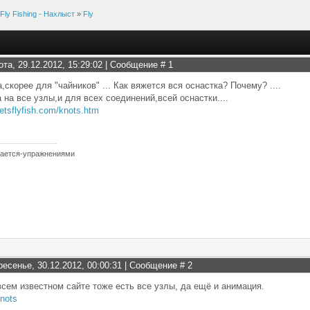
Fly Fishing - Нахлыст
»
Fly
ота, 29.12.2012, 15:29:02 | Сообщение #
1
,скорее для "чайников" ... Как вяжется вся оснастка? Почему? ....
 на все узлы,и для всех соединений,всей оснастки....
letsflyfish.com/knots.htm
гается-упражнениями
ресенье, 30.12.2012, 00:00:31 | Сообщение #
2
всем известном сайте тоже есть все узлы, да ещё и анимация.
nots