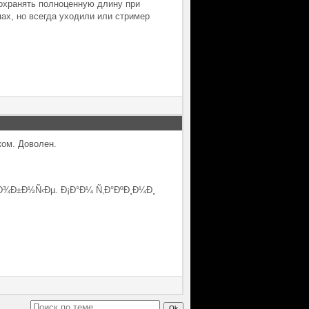
 сохранять полноценную длину при
ах, но всегда уходили или стример
ком. Доволен.
´Ð¾Ð±Ð½Ñ‹Ðµ. Ð¡Ð°Ð¼ Ñ‚Ð°ÐºÐ¸Ð¼Ð¸