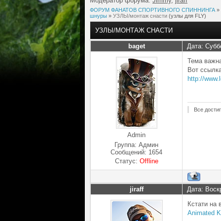
Модератор форума:
Jimmy
,
jiraff
ФОРУМ ФАНАТОВ СПОРТИВНОГО СПИННИНГА
»
шнуры
»
УЗЛЫ/монтаж снасти
(узлы для FLY)
УЗЛЫ/МОНТАЖ СНАСТИ
baget
Дата: Субб
Тема важна
Вот ссылка
http://www.
Все дости
Admin
Группа: Админ
Сообщений:
1654
Статус:
Offline
jiraff
Дата: Воск
Кстати на 
Animated K