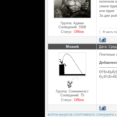
колечком и
смене tipp
или tippet.
За две рыб
Группа: Админ
Сообщений:
3308
Статус:
Offline
Я часть то
Mixasek
Дата: Сред
Плетеные л
Добавлен
-----------------
ÐŸÐ»ÐµÑ‚Ð
Ð¿Ð¾Ð»ÑŒ
Группа: Спиннингист
Сообщений:
75
Статус:
Offline
ФОРУМ ФАНАТОВ СПОРТИВНОГО СПИННИНГА
»