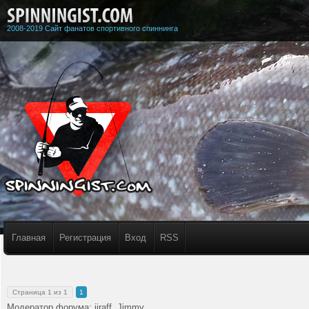
2008-2019 Сайт фанатов спортивного спиннинга
Главная
Регистрация
Вход
RSS
Страница
1
из
1
1
Модератор форума:
jiraff
,
Jimmy