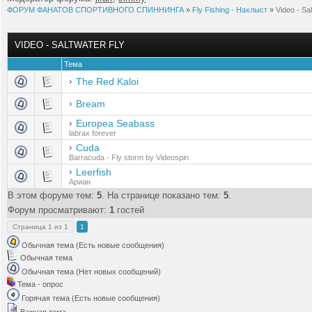
ФОРУМ ФАНАТОВ СПОРТИВНОГО СПИННИНГА
»
Fly Fishing - Нахлыст
»
Video - Sa
VIDEO - SALTWATER FLY
Тема
The Red Kaloi
Bream
Europea Seabass
labrax forever
Cuda
Barracuda - Fly storm by Videospin
Leerfish
Ариан
В этом форуме тем:
5
. На странице показано тем:
5
.
Форум просматривают:
1
гостей
Страница
1
из
1
1
Обычная тема (Есть новые сообщения)
Обычная тема
Обычная тема (Нет новых сообщений)
Тема - опрос
Горячая тема (Есть новые сообщения)