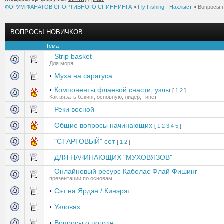
ФОРУМ ФАНАТОВ СПОРТИВНОГО СПИННИНГА
»
Fly Fishing - Нахлыст
»
Вопросы 
ВОПРОСЫ НОВИЧКОВ
Тема
Strip basket
Для моря
Муха на сарагуса
Компоненты флаевой снасти, узлы
[
1
2
]
Как вязать бэкинг, основную, лидер, типет
Реки весной
Общие вопросы начинающих
[
1
2
3
4
5
]
"СТАРТОВЫЙ" сет
[
1
2
]
ДЛЯ НАЧИНАЮЩИХ "МУХОВЯЗОВ"
Онлайновый ресурс Кабелас Флай Фишинг
презентации по основам
Сэт на Ярдэн / Кинэрэт
Узловяз
Вопросы о погоде.