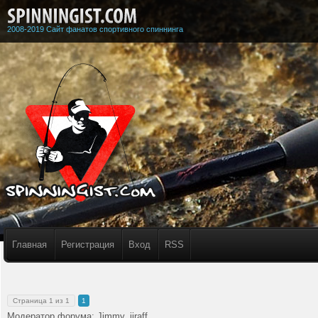
2008-2019 Сайт фанатов спортивного спиннинга
Главная
Регистрация
Вход
RSS
Страница
1
из
1
1
Модератор форума:
Jimmy
,
jiraff