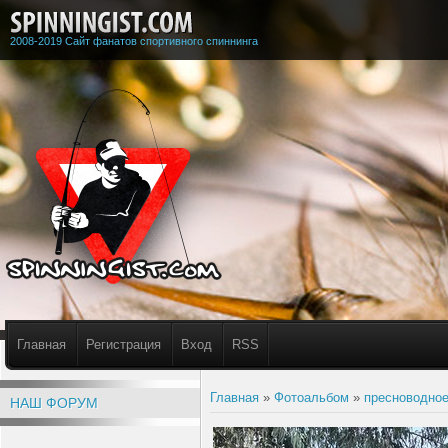
2008-2019 Сайт фанатов спортивного спиннинга
Главная
Регистрация
Вход
RSS
Главная
»
Фотоальбом
»
пресноводное
НАШ ФОРУМ