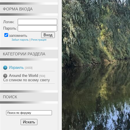
ФОРМА ВХОДА
Логин:
Пароль:
запомнить
Забыл пароль
|
Регистрация
КАТЕГОРИИ РАЗДЕЛА
Израиль
[1633]
Around the World
[504]
Со спином по всему свету
ПОИСК