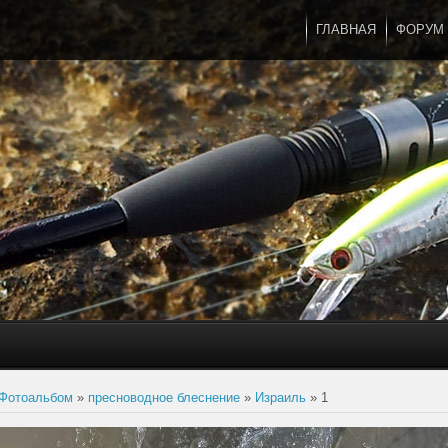
ГЛАВНАЯ
ФОРУМ
Фотоальбом
»
пресноводное блеснение
»
Израиль
» 1