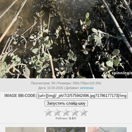
Просмотров
: 39 |
Размеры
: 550x735px/110.2Kb
Дата
: 10.04.2026 |
Добавил
:
amnesiac
IMAGE BB-CODE:
Рейтинг
:
0.0
/
0