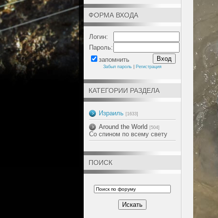
ФОРМА ВХОДА
Логин:
Пароль:
запомнить
Забыл пароль
|
Регистрация
КАТЕГОРИИ РАЗДЕЛА
Израиль
[1633]
Around the World
[504]
Со спином по всему свету
ПОИСК