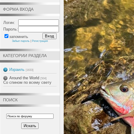
ФОРМА ВХОДА
Логин:
Пароль:
запомнить
Забыл пароль
|
Регистрация
КАТЕГОРИИ РАЗДЕЛА
Израиль
[1633]
Around the World
[504]
Со спином по всему свету
ПОИСК