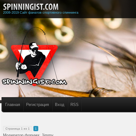
2008-2019 Сайт фанатов спортивного спиннинга
Главная
Регистрация
Вход
RSS
Страница
1
из
1
1
Модератор форума:
Jimmy