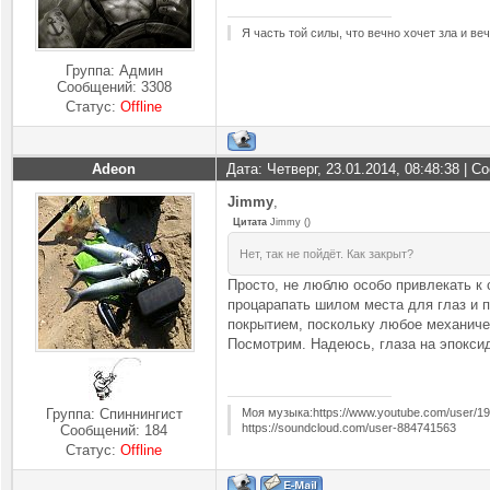
Я часть той силы, что вечно хочет зла и ве
Группа: Админ
Сообщений:
3308
Статус:
Offline
Adeon
Дата: Четверг, 23.01.2014, 08:48:38 | 
Jimmy
,
Цитата
Jimmy
(
)
Нет, так не пойдёт. Как закрыт?
Просто, не люблю особо привлекать к 
процарапать шилом места для глаз и п
покрытием, поскольку любое механичес
Посмотрим. Надеюсь, глаза на эпоксид
Моя музыка:https://www.youtube.com/user/1
Группа: Спиннингист
https://soundcloud.com/user-884741563
Сообщений:
184
Статус:
Offline