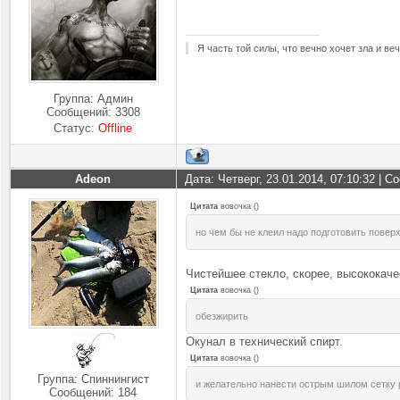
Я часть той силы, что вечно хочет зла и ве
Группа: Админ
Сообщений:
3308
Статус:
Offline
Adeon
Дата: Четверг, 23.01.2014, 07:10:32 | 
Цитата
вовочка
(
)
но чем бы не клеил надо подготовить поверх
Чистейшее стекло, скорее, высококаче
Цитата
вовочка
(
)
обезжирить
Окунал в технический спирт.
Цитата
вовочка
(
)
Группа: Спиннингист
и желательно нанести острым шилом сетку 
Сообщений:
184