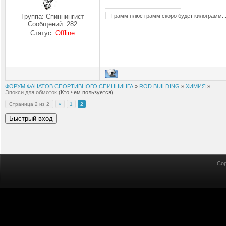
Грамм плюс грамм скоро будет килограмм..
Группа: Спиннингист
Сообщений:
282
Статус:
Offline
ФОРУМ ФАНАТОВ СПОРТИВНОГО СПИННИНГА
»
ROD BUILDING
»
ХИМИЯ
»
Эпокси для обмоток
(Кто чем пользуется)
Страница
2
из
2
«
1
2
Cop