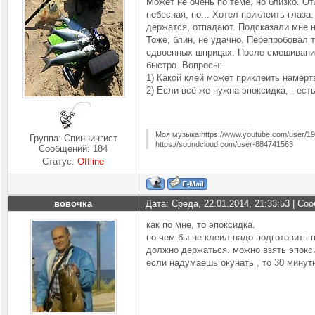
Может не очень по теме, но близко. От
небесная, но... Хотел приклеить глаза. 
держатся, отпадают. Подсказали мне н
Тоже, блин, не удачно. Перепробовал
сдвоенных шприцах. После смешивания 
быстро. Вопросы:
1) Какой клей может приклеить намертв
2) Если всё же нужна эпоксидка, - ест
Моя музыка:https://www.youtube.com/user/1
Группа: Спиннингист
https://soundcloud.com/user-884741563
Сообщений:
184
Статус:
Offline
вовочка
Дата: Среда, 22.01.2014, 21:33:53 | С
как по мне, то эпоксидка.
но чем бы не клеил надо подготовить 
должно держаться. можно взять эпокс
если надумаешь окунать , то 30 минут