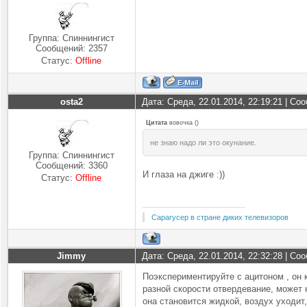
Группа: Спиннингист
Сообщений:
2357
Статус:
Offline
osta2
Дата: Среда, 22.01.2014, 22:19:21 | С
Цитата
вовочка
(
)
не знаю надо ли это окунание.
Группа: Спиннингист
Сообщений:
3360
И глаза на джиге :))
Статус:
Offline
Сарагусер в стране диких телевизоров
Jimmy
Дата: Среда, 22.01.2014, 22:32:28 | С
Поэкспериментируйте с ацитоном , он к
разной скорости отвердевание, может 
она становится жидкой, воздух уходит,