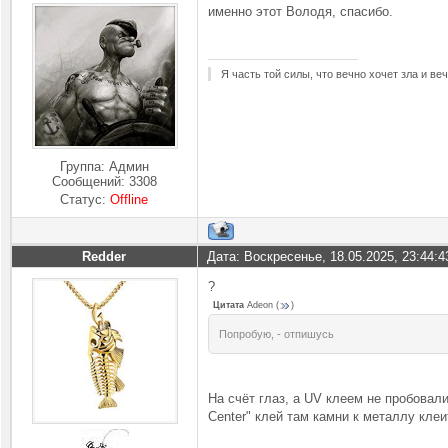
именно этот Володя, спасибо.
Я часть той силы, что вечно хочет зла и ве
Группа: Админ
Сообщений:
3308
Статус:
Offline
Redder
Дата: Воскресенье, 18.05.2025, 23:44:
?
Цитата
Adeon
(
)
Попробую, - отпишусь
На счёт глаз, а UV клеем не пробовали
Center" клей там камни к металлу кле