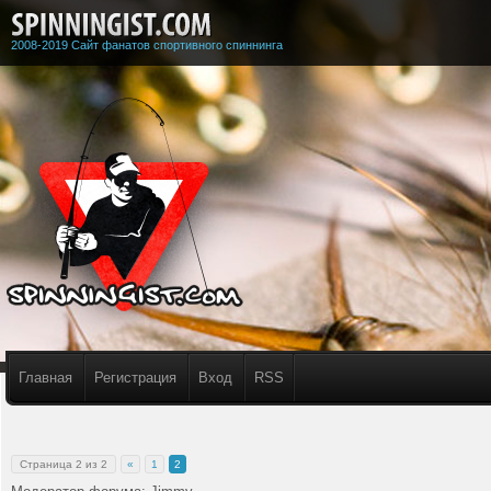
2008-2019 Сайт фанатов спортивного спиннинга
Главная
Регистрация
Вход
RSS
Страница
2
из
2
«
1
2