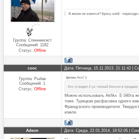
В жизни не клеится? Брось клей - переходи
Группа: Спиннингист
Сообщений:
1182
Статус:
Offline
cooc
Дата: Пятница, 15.11.2013, 21:11:42 | 
Цитата
AlexZ
(
)
Группа: Рыбак
Сообщений:
1
Кто то видел 2-ух тонный Devcon в продаже
Статус:
Offline
Можно использовать Аkfikx Е-340та же
тоже. Турецкая расфасовка одного изв
Французского производителя .Твердост
комля.
Adeon
Дата: Среда, 22.01.2014, 19:52:05 | С