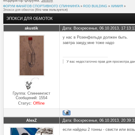
Модератор форума:
Jimmy
ФОРУМ ФАНАТОВ СПОРТИВНОГО СПИННИНГА
»
ROD BUILDING
»
ХИМИЯ
»
Эпокси для обмоток
(Кто чем пользуется)
ЭПОКСИ ДЛЯ ОБМОТОК
akustik
Дата: Воскресенье, 06.10.2013, 17:13:
у нас в Розенфельде должен быть.
завтра заеду,мне тоже надо
У вас недостаточно прав для просмотра да
Группа: Спиннингист
Сообщений:
1554
Статус:
Offline
AlexZ
Дата: Воскресенье, 06.10.2013, 20:39:
если найдеш 2 тонны - свисти или возь