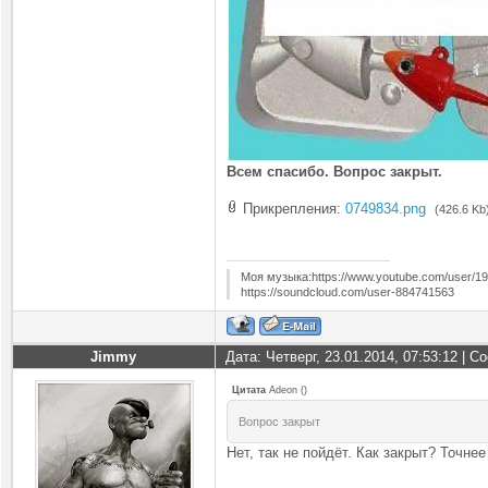
Всем спасибо. Вопрос закрыт.
Прикрепления:
0749834.png
(426.6 Kb
Моя музыка:https://www.youtube.com/user/1
https://soundcloud.com/user-884741563
Jimmy
Дата: Четверг, 23.01.2014, 07:53:12 | 
Цитата
Adeon
(
)
Вопрос закрыт
Нет, так не пойдёт. Как закрыт? Точне