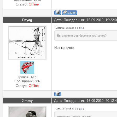
Статус:
Offline
Dayag
Дата: Понедельник, 16.09.2019, 19:22:
Цитата
ПивоВар-р-р
(
)
Вы спиннингуев берете в компанию?
Нет конечно.
Группа: Асс
Сообщений:
386
Статус:
Offline
Jimmy
Дата: Понедельник, 16.09.2019, 20:12:
Цитата
ПивоВар-р-р
(
)
отличные фото и рассказ