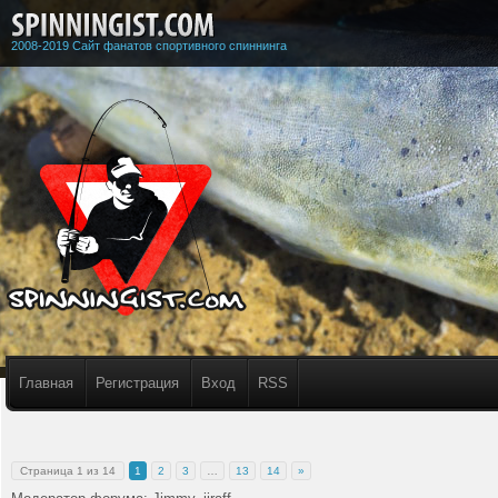
2008-2019 Сайт фанатов спортивного спиннинга
Главная
Регистрация
Вход
RSS
Страница
1
из
14
1
2
3
…
13
14
»