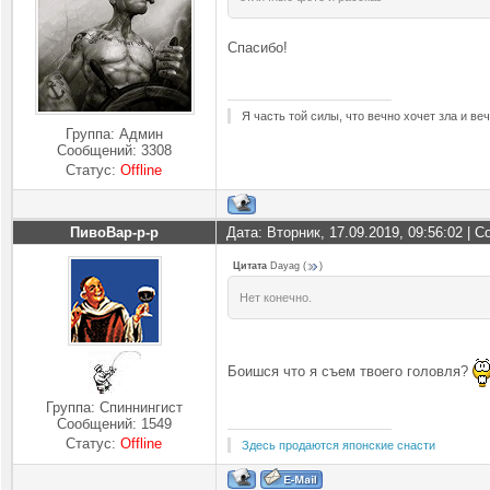
Спасибо!
Я часть той силы, что вечно хочет зла и ве
Группа: Админ
Сообщений:
3308
Статус:
Offline
ПивоВар-р-р
Дата: Вторник, 17.09.2019, 09:56:02 |
Цитата
Dayag
(
)
Нет конечно.
Боишся что я съем твоего головля?
Группа: Спиннингист
Сообщений:
1549
Статус:
Offline
Здесь продаются японские снасти