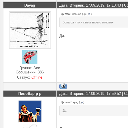
Dayag
Дата: Вторник, 17.09.2019, 17:10:43 |
Цитата
ПивоВар-р-р
(
)
Боишся что я съем твоего головля
Да.
Группа: Асс
Сообщений:
386
Статус:
Offline
ПивоВар-р-р
Дата: Вторник, 17.09.2019, 17:59:52 |
Цитата
Dayag
(
)
Да.