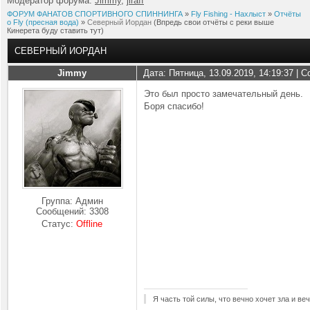
Модератор форума:
Jimmy
,
jiraff
ФОРУМ ФАНАТОВ СПОРТИВНОГО СПИННИНГА
»
Fly Fishing - Нахлыст
»
Отчёты
о Fly (пресная вода)
»
Северный Иордан
(Впредь свои отчёты с реки выше
Кинерета буду ставить тут)
СЕВЕРНЫЙ ИОРДАН
Jimmy
Дата: Пятница, 13.09.2019, 14:19:37 |
Это был просто замечательный день.
Боря спасибо!
Группа: Админ
Сообщений:
3308
Статус:
Offline
Я часть той силы, что вечно хочет зла и ве