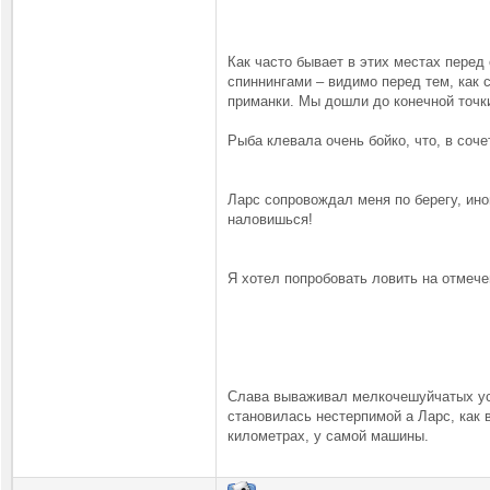
Как часто бывает в этих местах перед
спиннингами – видимо перед тем, как 
приманки. Мы дошли до конечной точк
Рыба клевала очень бойко, что, в соч
Ларс сопровождал меня по берегу, иног
наловишься!
Я хотел попробовать ловить на отмече
Слава вываживал мелкочешуйчатых ус
становилась нестерпимой а Ларс, как 
километрах, у самой машины.