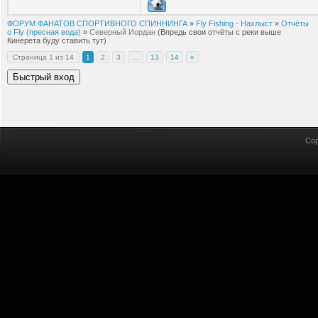
ФОРУМ ФАНАТОВ СПОРТИВНОГО СПИННИНГА
»
Fly Fishing - Нахлыст
»
Отчёты
о Fly (пресная вода)
»
Северный Иордан
(Впредь свои отчёты с реки выше
Кинерета буду ставить тут)
Страница
1
из
14
1
2
3
…
13
14
»
Cop