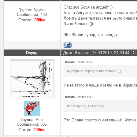
Спасибо Боря за апдейт ))
Группа: Админ
Был в Августе, оказалось на хаг-а-курб
Сообщений:
480
Ловить даже пытаться не было смысла,
Статус:
Offline
было больше (((
ЗЫ. Фотки супер, как всегда.
Dayag
Дата: Вторник, 17.09.2019, 21:39:44 |
Цитата
DavidKa
(
)
Мусора на берегу было больше (((
Из-за этого я чаще ловлю не в Израил
Цитата
DavidKa
(
)
Фотки супер, как всегда.
Группа: Асс
Это Слава просто обаятельный. Фотки
Сообщений:
386
Статус:
Offline