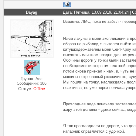
Dayag
Дата: Пятница, 13.09.2019, 21:04:24 |
Взаимно. ЛМС, пока не забыл - перево
Из-за лакуны в моей экспликации в пр
сборов на рыбалку, я пытался выйти и
катушкодержателем моей Сент-Кроу кат
выезжать слишком поздно для встреч 
Обочины дороги у точки были заставл
необходимости открытия платной парко
потом снова приехал к нам, и, чуть не
машины потрепанный рюкзачишко, сунул
Группа: Асс
Мы пошли на точку, наслаждаясь посл
Сообщений:
386
неактивна, но уже через полчаса увер
Статус:
Offline
Прохладная вода поначалу заставляла
жару этой долины – даже сейчас, когд
Я так проголодался по дороге, что де
напарник справляется с удочкой.