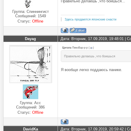
Правильно делаешь ,что боишься...
Группа: Спиннингист
Сообщений:
1549
Здесь продаются японские снасти
Статус:
Offline
Dayag
Дата: Вторник, 17.09.2019, 19:48:01 |
Цитата
ПивоВар-р-р
(
)
Правильно делаешь ,что боишься
Я вообще легко поддаюсь панике.
Группа: Асс
Сообщений:
386
Статус:
Offline
DavidKa
Дата: Вторник, 17.09.2019, 20:59:42 |