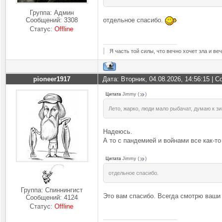
Группа: Админ
Сообщений:
3308
отдельное спасибо.
Статус:
Offline
Я часть той силы, что вечно хочет зла и ве
pioneer1917
Дата: Вторник, 04.08.2026, 14:56:15 |
Цитата
Jimmy
(
)
Лето, жарко, люди мало рыбачат, думаю к з
Надеюсь.
А то с пандемией и войнами все как-т
Цитата
Jimmy
(
)
отдельное спасибо.
Группа: Спиннингист
Это вам спасибо. Всегда смотрю ваши
Сообщений:
4124
Статус:
Offline