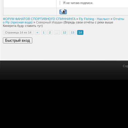
Я не читаю подписи.
ФОРУМ ФАНАТОВ СПОРТИВНОГО СПИННИНГА
»
Fly Fishing - Нахлыст
»
Отчёты
о Fly (пресная вода)
»
Северный Иордан
(Впредь свои отчёты с реки выше
Кинерета буду ставить тут)
Страница
14
из
14
«
1
2
…
12
13
14
Cop