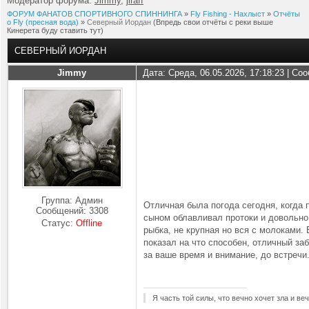
Модератор форума:
Jimmy
,
jiraff
ФОРУМ ФАНАТОВ СПОРТИВНОГО СПИННИНГА
»
Fly Fishing - Нахлыст
»
Отчёты
о Fly (пресная вода)
»
Северный Иордан
(Впредь свои отчёты с реки выше
Кинерета буду ставить тут)
СЕВЕРНЫЙ ИОРДАН
Jimmy
Дата: Среда, 06.05.2026, 17:18:23 | С
Группа: Админ
Отличная была погода сегодня, когда 
Сообщений:
3308
сыном облавливал протоки и довольно
Статус:
Offline
рыбка, не крупная но вся с молоками.
показал на что способен, отличный заб
за ваше время и внимание, до встречи
Я часть той силы, что вечно хочет зла и ве