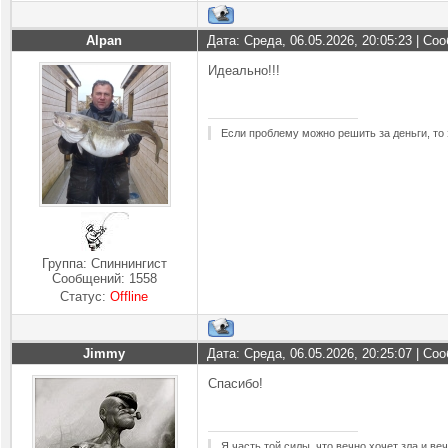
Alpan
Дата: Среда, 06.05.2026, 20:05:23 | С
Идеально!!!
Если проблему можно решить за деньги, то 
Группа: Спиннингист
Сообщений:
1558
Статус:
Offline
Jimmy
Дата: Среда, 06.05.2026, 20:25:07 | С
Спасибо!
Я часть той силы, что вечно хочет зла и ве