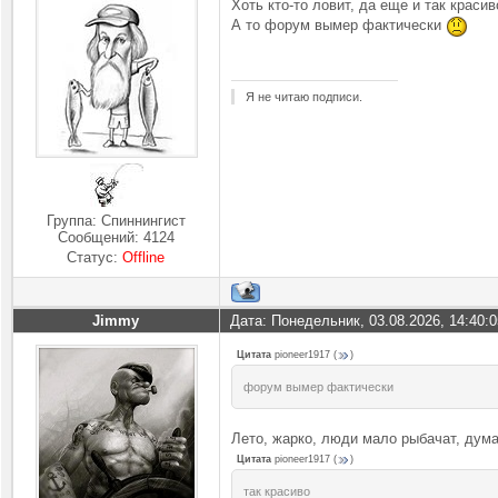
Хоть кто-то ловит, да еще и так красив
А то форум вымер фактически
Я не читаю подписи.
Группа: Спиннингист
Сообщений:
4124
Статус:
Offline
Jimmy
Дата: Понедельник, 03.08.2026, 14:40:
Цитата
pioneer1917
(
)
форум вымер фактически
Лето, жарко, люди мало рыбачат, дума
Цитата
pioneer1917
(
)
так красиво