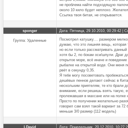
не проблема найти подходящую палочку
около 10 кило будет неплохо. Желател
Ссылка твоя битая, не открывается.
sponger
Дата: Пятница, 29.10.2010, 00:29:42 |
Посмотрел катушку.... размером мелков
Группа: Удаленные
думаю, что это лишняя вещь, которая 
но если только рассматривать данный 
хотя бы 2, по бокам оси/шпули. Драг д
открытое море, всё иначе и поведени
рыбалке на открытой воде. Они меня п
рвёт в секунду 0,35.
Я тебе могу посоветовать пробежаться
дешёвых пеннов делают сейчас в Китае
нескольким приятелям, те кто брали д
внимание, если решишь взять такую, ес
пролежавшая в махсане или на полке н
Просто по получении желательно разоб
говорил сам взял такой вариант за 72
меньше 3/0 размер (112 модель)
LDavid
Дата: Понедельник, 20.12.2010, 10:27: