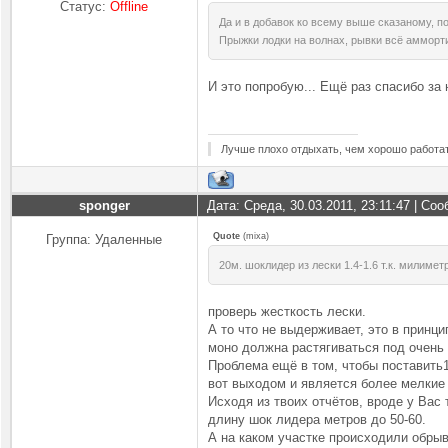
Статус:
Offline
Да и в добавок ко всему выше сказаному, п
Прыжки лодки на волнах, рывки всё амморт
И это попробую... Ещё раз спасибо за 
Лучше плохо отдыхать, чем хорошо работат
sponger
Дата: Среда, 30.03.2011, 23:11:47 | Со
Quote
(
mixa
)
Группа: Удаленные
20м. шоклидер из лески 1.4-1.6 т.к. милиме
проверь жесткость лески.
А то что не выдерживает, это в принци
моно должна растягиваться под очень 
Проблема ещё в том, чтобы поставить1
вот выходом и является более мелкие
Исходя из твоих отчётов, вроде у Вас
длину шок лидера метров до 50-60.
А на каком участке происходили обры