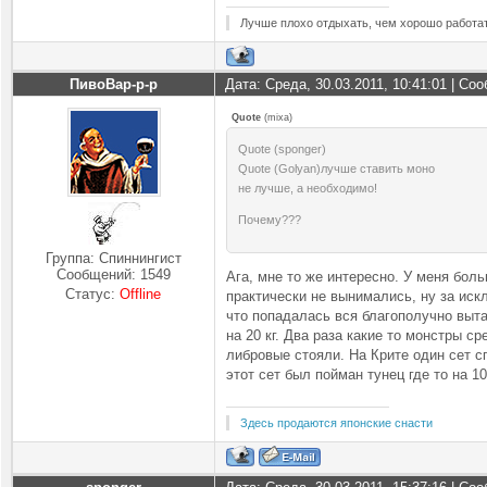
Лучше плохо отдыхать, чем хорошо работат
ПивоВар-р-р
Дата: Среда, 30.03.2011, 10:41:01 | С
Quote
(
mixa
)
Quote (sponger)
Quote (Golyan)лучше ставить моно
не лучше, а необходимо!
Почему???
Группа: Спиннингист
Сообщений:
1549
Ага, мне то же интересно. У меня боль
Статус:
Offline
практически не вынимались, ну за иск
что попадалась вся благополучно выт
на 20 кг. Два раза какие то монстры с
либровые стояли. На Крите один сет с
этот сет был пойман тунец где то на 1
Здесь продаются японские снасти