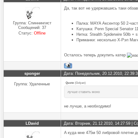
Да, так вот не удержавшись таки обзав
Группа: Спиннингист
Палка: MAYA Аксентор 50 2-част
Сообщений:
37
Катушка: Penn Special Senator 1
Статус:
Offline
Нитка: Stealth Spiderwire 50lb + 
Приманки: несколько Х-Рэп Магн
Осталось теперь докупить катер
sponger
Дата: Понедельник, 20.12.2010, 22:39:
Quote
(
Golyan
)
Группа: Удаленные
лучше ставить моно
не лучше, а необходимо!
LDavid
Дата: Вторник, 21.12.2010, 14:27:59 |
A куда мне 475м 50 либровой плетни 