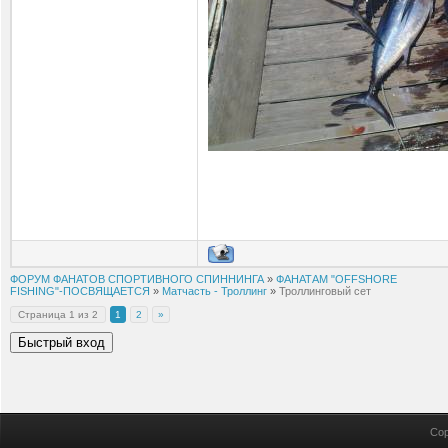
ФОРУМ ФАНАТОВ СПОРТИВНОГО СПИННИНГА
»
ФАНАТАМ "OFFSHORE
FISHING"-ПОСВЯЩАЕТСЯ
»
Матчасть - Троллинг
»
Троллинговый сет
Страница
1
из
2
1
2
»
Cop