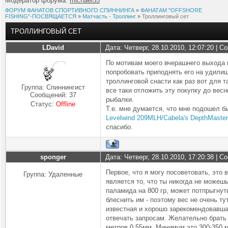
Модератор форума:
michael55
ФОРУМ ФАНАТОВ СПОРТИВНОГО СПИННИНГА
»
ФАНАТАМ "OFFSHORE
FISHING"-ПОСВЯЩАЕТСЯ
»
Матчасть - Троллинг
»
Троллинговый сет
ТРОЛЛИНГОВЫЙ СЕТ
LDavid
Дата: Четверг, 28.10.2010, 12:07:20 | 
По мотивам моего вчерашнего выхода н
попробовать приподнять его на удилищ
троллинговой снасти как раз вот для т
Группа: Спиннингист
все таки отложить эту покупку до вес
Сообщений:
37
рыбалки.
Статус:
Offline
Т.е. мне думается, что мне подошел б
Levelwind 209MLH/Cabela's DepthMaster
спасибо.
sponger
Дата: Четверг, 28.10.2010, 17:20:38 | 
Первое, что я могу посоветовать, это
Группа: Удаленные
является то, что ты никогда не можешь
паламида на 800 гр, может потпрыгнуть 
блеснить им - поэтому вес не очень ту
известная и хорошо зарекомендовавша
отвечать запросам. Желательно брать к
метров 0,55мм. Минимум это 300-350 м