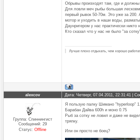
Обрывы произходят там, где и должны 
Для ловли меч рыбы большая лесковмес
первый рывок 50-70м. Это уже за 200. 
мотор и уходить в наши воды, разматы
Даунригером у нас практически никто 
Кто сказал что у нас не было "за сотку
Лучше плохо отдыхать, чем хорошо работат
alexcov
Дата: Четверг, 07.04.2011, 22:31:41 | 
Я пользую палку Шимано "hyperloop" 1.
Барабан Дайва 600h и моно 0.75
Рыб за сотку не ловил и даже не видел
Группа: Спиннингист
тряпку.
Сообщений:
29
Статус:
Offline
Или он просто не боец?