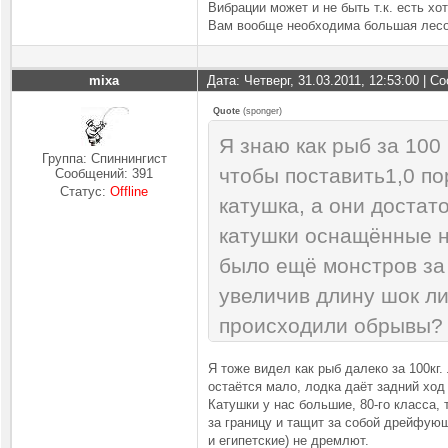
Вибрации может и не быть т.к. есть хот
Вам вообще необходима большая лесо
mixa
Дата: Четверг, 31.03.2011, 12:53:00 | 
Quote
(
sponger
)
Я знаю как рыб за 100
Группа: Спиннингист
чтобы поставить1,0 п
Сообщений:
391
Статус:
Offline
катушка, а они достат
катушки оснащённые ни
было ещё монстров за 
увеличив длину шок ли
происходили обрывы? В
шок лидер из моно. В
Я тоже видел как рыб далеко за 100кг.
пользуетесь даунриге
остаётся мало, лодка даёт задний ход
Катушки у нас большие, 80-го класса, 
за границу и тащит за собой дрейфующ
и египетские) не дремлют.