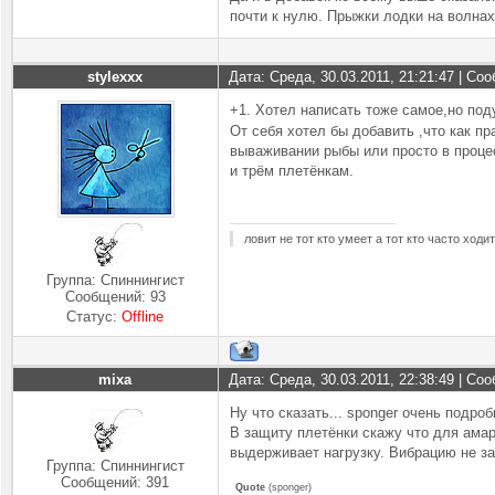
почти к нулю. Прыжки лодки на волнах
stylexxx
Дата: Среда, 30.03.2011, 21:21:47 | С
+1. Хотел написать тоже самое,но под
От себя хотел бы добавить ,что как п
вываживании рыбы или просто в проце
и трём плетёнкам.
ловит не тот кто умеет а тот кто часто ходит
Группа: Спиннингист
Сообщений:
93
Статус:
Offline
mixa
Дата: Среда, 30.03.2011, 22:38:49 | С
Ну что сказать... sponger очень подро
В защиту плетёнки скажу что для амарт
выдерживает нагрузку. Вибрацию не з
Группа: Спиннингист
Сообщений:
391
Quote
(
sponger
)