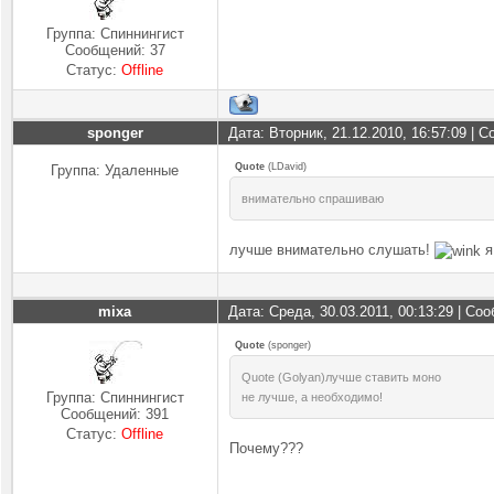
Группа: Спиннингист
Сообщений:
37
Статус:
Offline
sponger
Дата: Вторник, 21.12.2010, 16:57:09 |
Quote
(
LDavid
)
Группа: Удаленные
внимательно спрашиваю
лучше внимательно слушать!
я
mixa
Дата: Среда, 30.03.2011, 00:13:29 | С
Quote
(
sponger
)
Quote (Golyan)лучше ставить моно
Группа: Спиннингист
не лучше, а необходимо!
Сообщений:
391
Статус:
Offline
Почему???