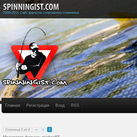
2008-2019 Сайт фанатов спортивного спиннинга
Главная
Регистрация
Вход
RSS
Страница
2
из
2
«
1
2