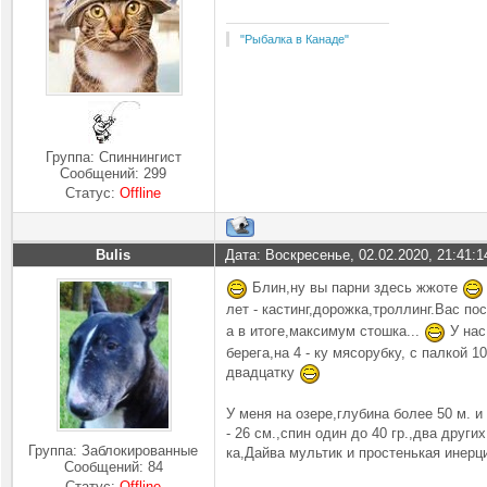
"Рыбалка в Канаде"
Группа: Спиннингист
Сообщений:
299
Статус:
Offline
Bulis
Дата: Воскресенье, 02.02.2020, 21:41:
Блин,ну вы парни здесь жжоте
лет - кастинг,дорожка,троллинг.Вас по
а в итоге,максимум стошка...
У нас 
берега,на 4 - ку мясорубку, с палкой 1
двадцатку
У меня на озере,глубина более 50 м. и 
- 26 см.,спин один до 40 гр.,два други
Группа: Заблокированные
ка,Дайва мультик и простенькая инерци
Сообщений:
84
Статус:
Offline