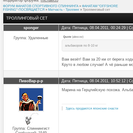
Модератор форума:
michael55
ФОРУМ ФАНАТОВ СПОРТИВНОГО СПИННИНГА
»
ФАНАТАМ "OFFSHORE
FISHING"-ПОСВЯЩАЕТСЯ
»
Матчасть - Троллинг
»
Троллинговый сет
ТРОЛЛИНГОВЫЙ СЕТ
sponger
Дата: Пятница, 08.04.2011, 00:24:29 |
Quote
(
alexcov
)
Группа: Удаленные
альбакоров по 8-10 кг
Вам везёт! Вам за 20 км от берега ходи
Круто в любом случае! А чё раньше мо
ПивоВар-р-р
Дата: Пятница, 08.04.2011, 10:52:12 |
Марина на Герцлийскую похожа. Альба
Здесь продаются японские снасти
Группа: Спиннингист
Сообщений:
1549