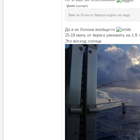
Quote
(
sponger
)
Вам за 20 км от берега ходить не надо
Да я из Холона вообще-то
15-19 миль от берега умножить на 1.8
Это восход солнца