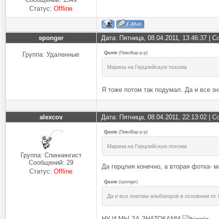
Статус:
Offline
sponger
Дата: Пятница, 08.04.2011, 13:46:37 |
Quote
(
ПивоВар-р-р
)
Группа: Удаленные
Марина на Герцлийскую похожа
Я тоже потом так подумал. Да и все зн
alexcov
Дата: Пятница, 08.04.2011, 22:13:02 |
Quote
(
ПивоВар-р-р
)
Марина на Герцлийскую похожа
Группа: Спиннингист
Сообщений:
29
Да герцлия конечно, а вторая фотка- 
Статус:
Offline
Quote
(
sponger
)
Да и все знатоки альбокоров в основном от 
НУ И МЫ ЗА ЗНАТОКАМИ