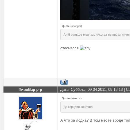
Quote
(
sponger
)
А чё раньше молчал, никогда не писал ниче
стеснялся
ПивоВар-р-р
Дата: Суббота, 09.04.2011, 09:18:18 |
Quote
(
alexcov
)
Да герцлия конечно
А что за лодка? В том месте вроде то