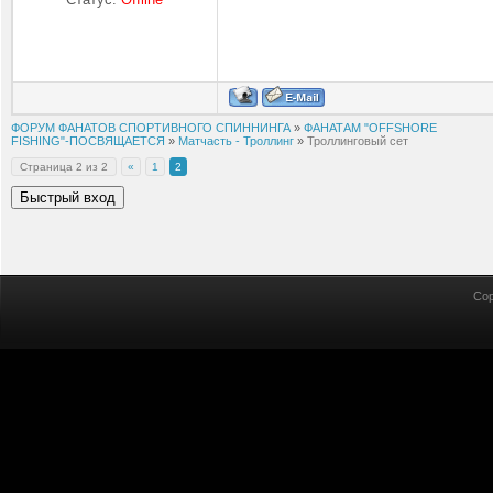
ФОРУМ ФАНАТОВ СПОРТИВНОГО СПИННИНГА
»
ФАНАТАМ "OFFSHORE
FISHING"-ПОСВЯЩАЕТСЯ
»
Матчасть - Троллинг
»
Троллинговый сет
Страница
2
из
2
«
1
2
Cop