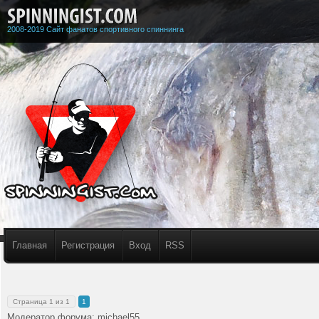
2008-2019 Сайт фанатов спортивного спиннинга
Главная
Регистрация
Вход
RSS
Страница
1
из
1
1
Модератор форума:
michael55