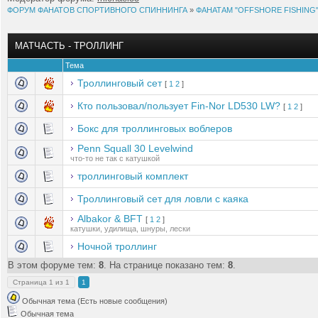
ФОРУМ ФАНАТОВ СПОРТИВНОГО СПИННИНГА
»
ФАНАТАМ "OFFSHORE FISHIN
МАТЧАСТЬ - ТРОЛЛИНГ
Тема
Троллинговый сет
[
1
2
]
Кто пользовал/пользует Fin-Nor LD530 LW?
[
1
2
]
Бокс для троллинговых воблеров
Penn Squall 30 Levelwind
что-то не так с катушкой
троллинговый комплект
Троллинговый сет для ловли с каяка
Аlbakor & BFT
[
1
2
]
катушки, удилища, шнуры, лески
Ночной троллинг
В этом форуме тем:
8
. На странице показано тем:
8
.
Страница
1
из
1
1
Обычная тема (Есть новые сообщения)
Обычная тема