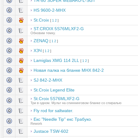
TR-80 SUPER MEBARU-L-SGT
HS 9600-2-MHX
St.Croix
[
1
2
]
ST.CROIX 5S76MLXF2-G
Обновим темку.
ZENAQ
[
1
2
]
ХЗЧ
[
1
2
]
Lamiglas XMG 114 2LL
[
1
2
]
Новая палка на бланке MHX 842-2
SJ 842-2-MHX
St.Croix Legend Elite
St.Croix 5S76MLXF2-G
Три в одном. Мульт на спиннинговом бланке со спиралью
Fly rod for saltwater.
Екс "Needle Tip" екс Трабуко.
Rework
Justace TSW-602