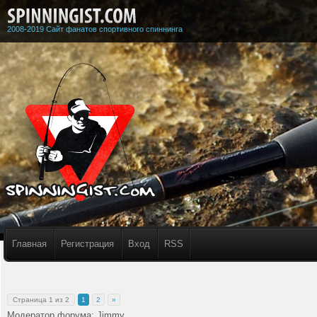
2008-2019 Сайт фанатов спортивного спиннинга
Главная
Регистрация
Вход
RSS
Страница
1
из
2
1
2
»
Модератор форума:
Jimmy