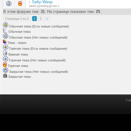
Salty-Wasp
(моё рукоблудство )
В этом форуме тем:
31
. На странице показано тем:
25
.
Страница
1
из
2
1
2
»
Обычная тема (Есть новые сообщения)
Обычная тема
Обычная тема (Нет новых сообщений)
Тема - опрос
Горячая тема (Есть новые сообщения)
Важная тема
Горячая тема (Нет новых сообщений)
Горячая тема
Закрытая тема (Нет новых сообщений)
Закрытая тема
Cop