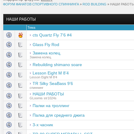
ФОРУМ ФАНАТОВ СПОРТИВНОГО СПИННИНГА
»
ROD BUILDING
»
НАШИ РАБОТ
НАШИ РАБОТЫ
Тема
cts Quartz Fly 7'6 #4
Glass Fly Rod
Замена колец.
Замена колец.
Rebuilding shimano soare
Lesson Eight M 8’4
Lesson Eight M 8’4
TR Silky SeaBass 9’6
спиннинг
НАШИ РАБОТЫ
GLoomis str1024s
Палки на троллинг
Палка для среднего джига
3-х часник