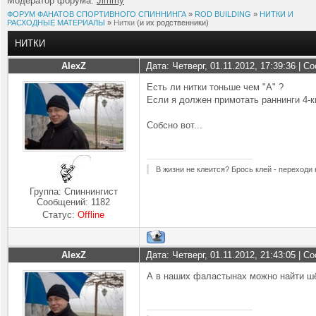
Модератор форума:
Jimmy
ФОРУМ ФАНАТОВ СПОРТИВНОГО СПИННИНГА
»
ROD BUILDING
»
НИТКИ И
РАСХОДНЫЕ МАТЕРИАЛЫ
»
Нитки
(и их родственники)
НИТКИ
AlexZ
Дата: Четверг, 01.11.2012, 17:39:36 | 
Есть ли нитки тоньше чем "А" ?
Если я должен примотать раннинги 4-к
Собсно вот...
В жизни не клеится? Брось клей - переходи
Группа: Спиннингист
Сообщений:
1182
Статус:
Offline
AlexZ
Дата: Четверг, 01.11.2012, 21:43:05 | 
А в наших фаластынах можно найти ш