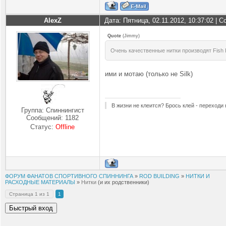
AlexZ
Дата: Пятница, 02.11.2012, 10:37:02 |
Quote
(
Jimmy
)
Очень качественные нитки производят Fish 
ими и мотаю (только не Silk)
В жизни не клеится? Брось клей - переходи
Группа: Спиннингист
Сообщений:
1182
Статус:
Offline
ФОРУМ ФАНАТОВ СПОРТИВНОГО СПИННИНГА
»
ROD BUILDING
»
НИТКИ И
РАСХОДНЫЕ МАТЕРИАЛЫ
»
Нитки
(и их родственники)
Страница
1
из
1
1