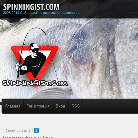
2008-2019 Сайт фанатов спортивного спиннинга
Главная
Регистрация
Вход
RSS
Страница
1
из
1
1