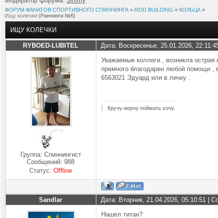
Модератор форума:
Jimmy
ФОРУМ ФАНАТОВ СПОРТИВНОГО СПИННИНГА
»
ROD BUILDING
»
КОЛЬЦА
»
Ищу колечки
(Раннинги №6)
ИЩУ КОЛЕЧКИ
RYBOED-LUBITEL
Дата: Воскресенье, 25.01.2026, 22:11:
Уважаемые коллеги , возникла острая 
премного благодарен любой помощи , в
6563021 Эдуард или в личку .
Кручу-верчу поймать хочу.
Группа: Спиннингист
Сообщений:
988
Статус:
Offline
Sandlar
Дата: Вторник, 21.04.2026, 05:10:51 |
Нашел титан?