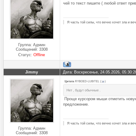
чей то текст пишите ( любой ответ при
Я часть той силы, что вечно хочет зла и ве
Группа: Админ
Сообщений:
3308
Статус:
Offline
Jimmy
Дата: Воскресенье, 24.05.2026, 05:30:
Цитата
RYBOED-LUBITEL
(
)
Нет , будут обычные .
Проще курсором мыши отметить новую 
предложение.
Я часть той силы, что вечно хочет зла и ве
Группа: Админ
Сообщений:
3308