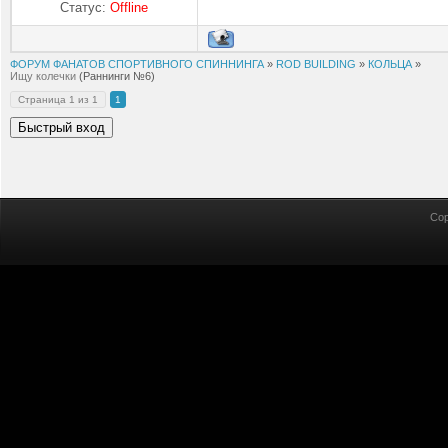
Статус:
Offline
ФОРУМ ФАНАТОВ СПОРТИВНОГО СПИННИНГА
»
ROD BUILDING
»
КОЛЬЦА
»
Ищу колечки
(Раннинги №6)
Страница
1
из
1
1
Cop