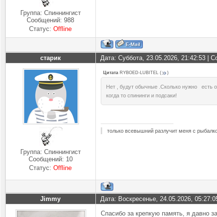
Группа: Спиннингист
Сообщений:
988
Статус:
Offline
старик
Дата: Суббота, 23.05.2026, 21:42:53 |
Цитата
RYBOED-LUBITEL
(
)
Нет , будут обычные .Сколько нужно есть 
когда то спининги и подсаки!
только всевышний разлучит меня с рыбалк
Группа: Спиннингист
Сообщений:
10
Статус:
Offline
Jimmy
Дата: Воскресенье, 24.05.2026, 05:27:
Спасибо за крепкую память, я давно з