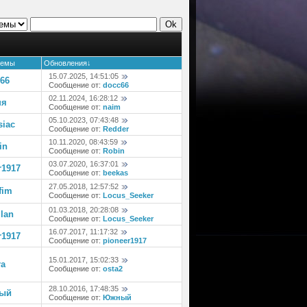
темы
Обновления
↓
15.07.2025, 14:51:05
66
Сообщение от:
docc66
02.11.2024, 16:28:12
ня
Сообщение от:
naim
05.10.2023, 07:43:48
iac
Сообщение от:
Redder
10.11.2020, 08:43:59
in
Сообщение от:
Robin
03.07.2020, 16:37:01
r1917
Сообщение от:
beekas
27.05.2018, 12:57:52
fim
Сообщение от:
Locus_Seeker
01.03.2018, 20:28:08
lan
Сообщение от:
Locus_Seeker
16.07.2017, 11:17:32
r1917
Сообщение от:
pioneer1917
15.01.2017, 15:02:33
ra
Сообщение от:
osta2
28.10.2016, 17:48:35
ый
Сообщение от:
Южный