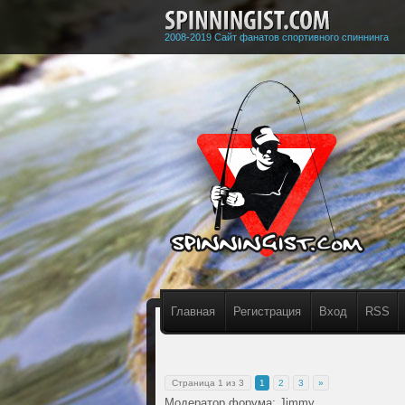
2008-2019 Сайт фанатов спортивного спиннинга
Главная
Регистрация
Вход
RSS
Страница
1
из
3
1
2
3
»
Модератор форума:
Jimmy