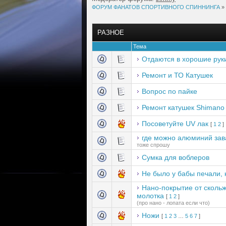
ФОРУМ ФАНАТОВ СПОРТИВНОГО СПИННИНГА
»
РАЗНОЕ
Тема
Отдаются в хорошие руки
Ремонт и ТО Катушек
Вопрос по пайке
Ремонт катушек Shimano
Посоветуйте UV лак
[
1
2
]
где можно алюминий зав
тоже спрошу
Сумка для воблеров
Не было у бабы печали,
Нано-покрытие от сколь
молотка
[
1
2
]
(про нано - лопата если что)
Ножи
[
1
2
3
…
5
6
7
]