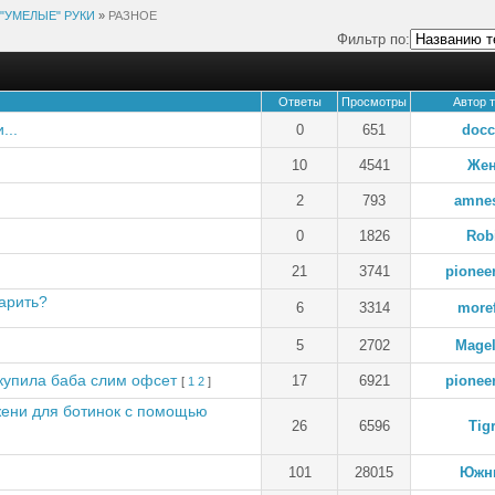
"УМЕЛЫЕ" РУКИ
»
РАЗНОЕ
Фильтр по:
Ответы
Просмотры
Автор 
...
0
651
docc
10
4541
Же
2
793
amnes
0
1826
Rob
21
3741
pionee
арить?
6
3314
more
5
2702
Magel
 купила баба слим офсет
17
6921
pionee
[
1
2
]
жени для ботинок с помощью
26
6596
Tig
101
28015
Южн