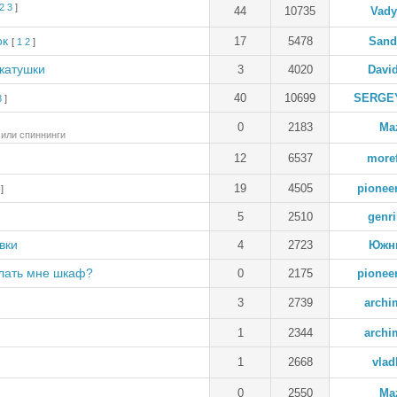
2
3
]
44
10735
Vady
ок
17
5478
Sand
[
1
2
]
 катушки
3
4020
Davi
40
10699
SERGE
3
]
0
2183
Ma
 или спиннинги
12
6537
more
19
4505
pionee
]
5
2510
genri
вки
4
2723
Южн
елать мне шкаф?
0
2175
pionee
3
2739
archi
1
2344
archi
1
2668
vlad
0
2550
Ma