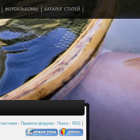
ФОТОАЛЬБОМЫ
КАТАЛОГ СТАТЕЙ
...
частники
·
Правила форума
·
Поиск
·
RSS
]