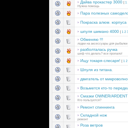
Дайва прокастер 3000
[
1
Нужна помощь
Пара полезных самодел
Покраска алюм. корпуса
шпуля шимано 4000
[
1
2
Oбменяю !!!
лодки на аксессуары для рыбалки
разболталась ручка
шеф что делать? все пропало!
Ищу токаря-слесаря!
[
1
2
Шпуля из титана.
двигатель от микроволно
Возьмется кто-то перед
Смазки OWNER/ARDENT
Кто пользуется?
Ремонт спиннинга
Складной нож
ремонт
Роза ветров