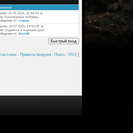
овления
верг, 21.05.2026, 22:54:24
ма:
Рукотворные воблеры.
общение от:
старик
рник, 15.07.2025, 14:51:05
ма:
Отдаются в хорошие руки...
общение от:
docc66
частники
·
Правила форума
·
Поиск
·
RSS
]