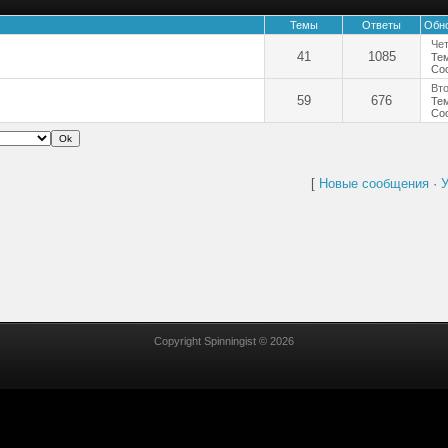
Темы
Ответы
Обн
Чет
41
1085
Те
Со
Вто
59
676
Те
Со
[
Новые сообщения
·
У
Copyright Spinningist © 2026