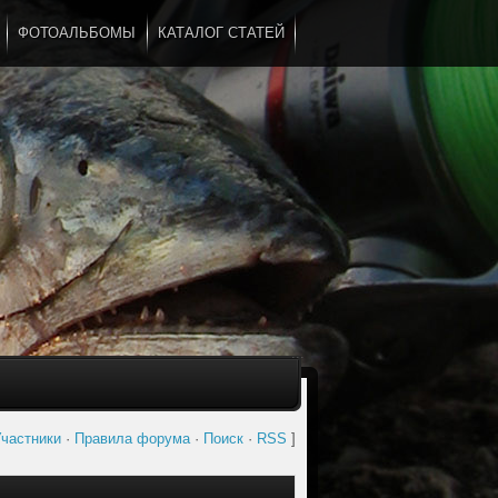
ФОТОАЛЬБОМЫ
КАТАЛОГ СТАТЕЙ
...
частники
·
Правила форума
·
Поиск
·
RSS
]