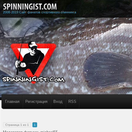
2008-2019 Сайт фанатов спортивного спиннинга
Главная
Регистрация
Вход
RSS
Страница
1
из
1
1