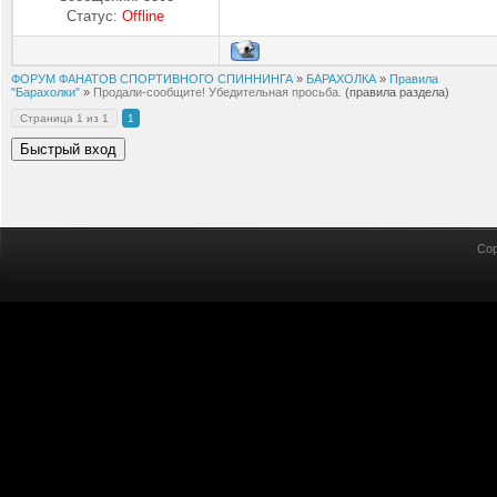
Статус:
Offline
ФОРУМ ФАНАТОВ СПОРТИВНОГО СПИННИНГА
»
БАРАХОЛКА
»
Правила
"Барахолки"
»
Продали-сообщите! Убедительная просьба.
(правила раздела)
Страница
1
из
1
1
Cop