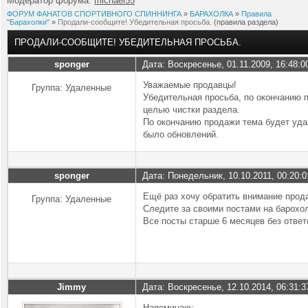
Модератор форума:
michael55
ФОРУМ ФАНАТОВ СПОРТИВНОГО СПИННИНГА
»
БАРАХОЛКА
»
Правила
"Барахолки"
»
Продали-сообщите! Убедительная просьба.
(правила раздела)
ПРОДАЛИ-СООБЩИТЕ! УБЕДИТЕЛЬНАЯ ПРОСЬБА.
sponger
Дата: Воскресенье, 01.11.2009, 16:48:
Уважаемые продавцы!
Группа: Удаленные
Убедительная просьба, по окончанию п
целью чистки раздела.
По окончанию продажи тема будет удал
было обновлений.
sponger
Дата: Понедельник, 10.10.2011, 00:20:
Ещё раз хочу обратить внимание про
Группа: Удаленные
Следите за своими постами на барохол
Все посты старше 6 месяцев без ответ
Jimmy
Дата: Воскресенье, 12.10.2014, 06:31:
Напоминаю: