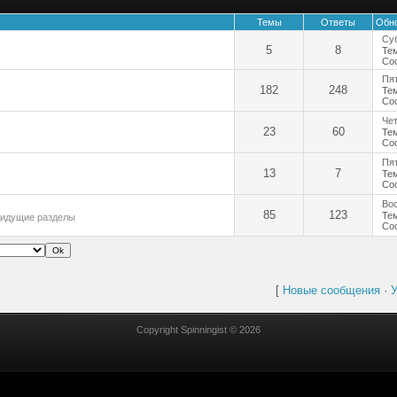
Темы
Ответы
Обн
Суб
5
8
Те
Со
Пят
182
248
Те
Со
Чет
23
60
Те
Со
Пят
13
7
Те
Со
Вос
85
123
Те
едидущие разделы
Со
[
Новые сообщения
·
У
Copyright Spinningist © 2026