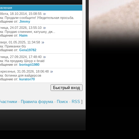
овления
бота, 18.10.2014, 15:08:55
ма:
Продали-сообщите! Убедительная просьба.
общение от:
Jimmy
ница, 24.07.2026, 13:55:10
ма:
Продаю спиннинг, катушку, дж...
общение от:
Haim
верг, 01.05.2025, 11:34:58
ма:
Приманки б/у
общение от:
Gera19782
ница, 27.09.2024, 17:48:40
ма:
На продажу Шнур x-braid
общение от:
borisgti1980
кресенье, 31.05.2026, 18:06:48
ма:
ботинки для вайдерсов
общение от:
kurator70
частники
·
Правила форума
·
Поиск
·
RSS
]