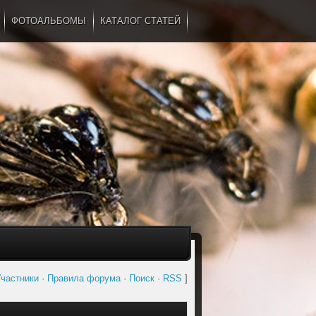
ФОТОАЛЬБОМЫ
КАТАЛОГ СТАТЕЙ
...
частники
·
Правила форума
·
Поиск
·
RSS
]