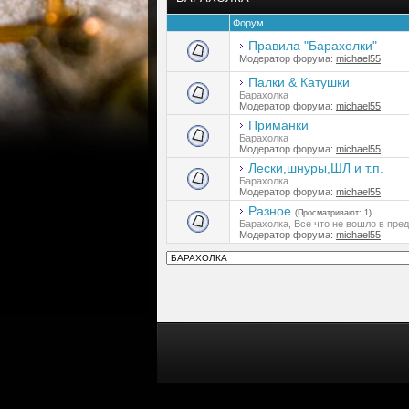
Форум
Правила "Барахолки"
Модератор форума:
michael55
Палки & Катушки
Барахолка
Модератор форума:
michael55
Приманки
Барахолка
Модератор форума:
michael55
Лески,шнуры,ШЛ и т.п.
Барахолка
Модератор форума:
michael55
Разное
(Просматривают: 1)
Барахолка, Все что не вошло в пр
Модератор форума:
michael55