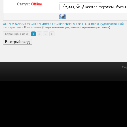
Статус:
Offline
ФОРУМ ФАНАТОВ СПОРТИВНОГО СПИННИНГА
»
ФОТО
»
Всё о художественной
фотографии
»
Композиция
(Виды композиции, анализ, принятие решения)
Страница
1
из
3
1
2
3
»
Cop