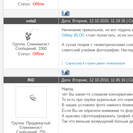
Статус:
Offline
osta2
Дата: Вторник, 12.10.2010, 11:19:26 | 
Начинание прикольное, но вот подача м
Gilbey BLOG
стоит полистать, если хо
Группа: Спиннингист
А сухая теория с геометрическими схе
Сообщений:
3360
советский учебник фотографии. Нагля
Статус:
Offline
Сарагусер в стране диких телевизоров
RiD
Дата: Вторник, 12.10.2010, 11:45:16 | 
Народ,
чёт Вы какие-то слишком консервативны
То есть про трубки курильные это нор
В наших условиях фото намного ближе
Если Вы не обратили внимание то фору
А красиво сфотографировать трофей т
Так что меньше возмущений больше д
Группа: Продвинутый
Спиннингист
Сообщений:
755