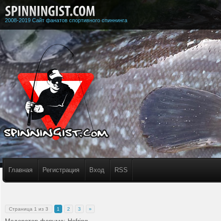
2008-2019 Сайт фанатов спортивного спиннинга
Главная
Регистрация
Вход
RSS
Страница
1
из
3
1
2
3
»