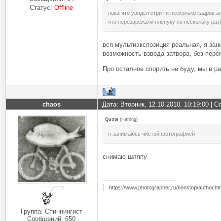
Статус:
Offline
пока-что увидел стрит и несколько кадров 
что перезарежали пленуку по нескольку раз)
вся мультиэкспозиция реальная, я за
возможность взвода затвора, без перем
Про осталное спорить не буду, мы в ра
chaos
Дата: Вторник, 12.10.2010, 10:19:00 |
Quote
(
Hefring
)
я занимаюсь чистой фотографией
снимаю шляпу
https://www.photographer.ru/nonstop/author.h
Группа: Спиннингист
Сообщений:
650