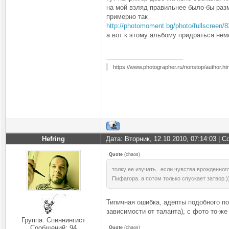
на мой взляд правильнее было-бы разм
примерно так
http://photomoment.bg/photo/fullscreen/
а вот к этому альбому придраться немо
https://www.photographer.ru/nonstop/author.h
Hefring
Дата: Вторник, 12.10.2010, 07:14:03 |
Quote
(
chaos
)
толку ее изучать.. если чувства врожденног
Пифагора. а потом только спускает затвор.)
Типичная ошибка, адепты подобного по
зависимости от таланта), с фото то-ж
Группа: Спиннингист
Сообщений:
94
Quote
(
chaos
)