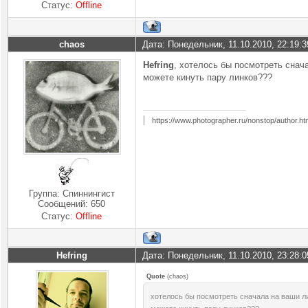
Статус:
Offline
chaos
Дата: Понедельник, 11.10.2010, 22:19:
Hefring
, хотелось бы посмотреть снач
можете кинуть пару линков???
https://www.photographer.ru/nonstop/author.h
Группа: Спиннингист
Сообщений:
650
Статус:
Offline
Hefring
Дата: Понедельник, 11.10.2010, 23:28:
Quote
(
chaos
)
хотелось бы посмотреть сначала на ваши ли