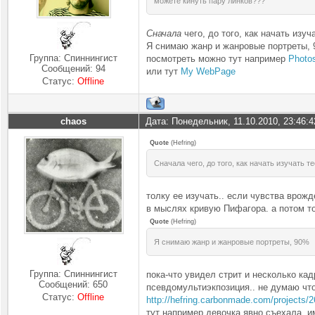
можете кинуть пару линков???
Сначала
чего, до того, как начать изуча
Я снимаю жанр и жанровые портреты, 9
Группа: Спиннингист
посмотреть можно тут например
Photos
Сообщений:
94
или тут
My WebPage
Статус:
Offline
chaos
Дата: Понедельник, 11.10.2010, 23:46:
Quote
(
Hefring
)
Сначала чего, до того, как начать изучать те
толку ее изучать.. если чувства врожд
в мыслях кривую Пифагора. а потом тол
Quote
(
Hefring
)
Я снимаю жанр и жанровые портреты, 90%
Группа: Спиннингист
пока-что увидел стрит и несколько ка
Сообщений:
650
псевдомультиэкпозиция.. не думаю что
Статус:
Offline
http://hefring.carbonmade.com/projects/
тут например девочка явно съехала. и