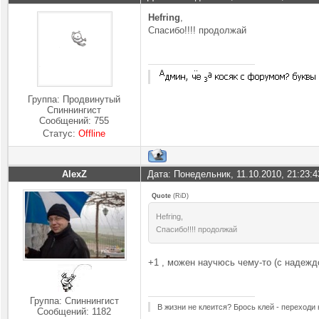
Hefring
,
Спасибо!!!! продолжай
Группа: Продвинутый
Спиннингист
Сообщений:
755
Статус:
Offline
AlexZ
Дата: Понедельник, 11.10.2010, 21:23:
Quote
(
RiD
)
Hefring,
Спасибо!!!! продолжай
+1 , можен научюсь чему-то (с надежд
Группа: Спиннингист
В жизни не клеится? Брось клей - переходи
Сообщений:
1182