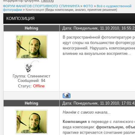
Модератор форума:
Hefring
ФОРУМ ФАНАТОВ СПОРТИВНОГО СПИННИНГА
»
ФОТО
»
Всё о художественной
фотографии
»
Композиция
(Виды композиции, анализ, принятие решения)
КОМПОЗИЦИЯ
Hefring
Дата: Понедельник, 11.10.2010, 16:55:
В распространённой фотолитературе ре
идут споры на большинстве фоторесур
многогранней. Нарушать композиционны
влияние на визуальное восприятие...
Группа: Спиннингист
Сообщений:
94
Статус:
Offline
Hefring
Дата: Понедельник, 11.10.2010, 17:01:
Начнём с самого начала...
Композиция
в переводе с латинского 
вида композиции:
фронтальную, объ
практике встречается сочетание разли