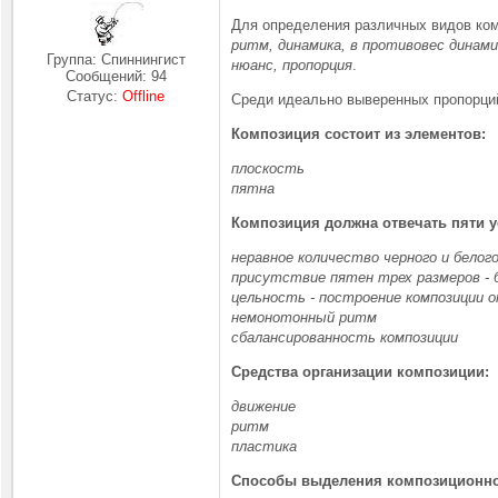
Для определения различных видов ком
ритм, динамика, в противовес динам
Группа: Спиннингист
нюанс, пропорция
.
Сообщений:
94
Статус:
Offline
Среди идеально выверенных пропорций
Композиция состоит из элементов:
плоскость
пятна
Композиция должна отвечать пяти 
неравное количество черного и белог
присутствие пятен трех размеров - 
цельность - построение композиции 
немонотонный ритм
сбалансированность композиции
Средства организации композиции:
движение
ритм
пластика
Способы выделения композиционно