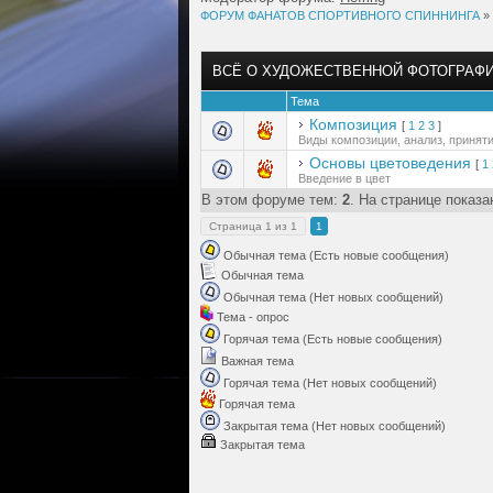
ФОРУМ ФАНАТОВ СПОРТИВНОГО СПИННИНГА
»
ВСЁ О ХУДОЖЕСТВЕННОЙ ФОТОГРАФ
Тема
Композиция
[
1
2
3
]
Виды композиции, анализ, принят
Основы цветоведения
[
1
Введение в цвет
В этом форуме тем:
2
. На странице показа
Страница
1
из
1
1
Обычная тема (Есть новые сообщения)
Обычная тема
Обычная тема (Нет новых сообщений)
Тема - опрос
Горячая тема (Есть новые сообщения)
Важная тема
Горячая тема (Нет новых сообщений)
Горячая тема
Закрытая тема (Нет новых сообщений)
Закрытая тема