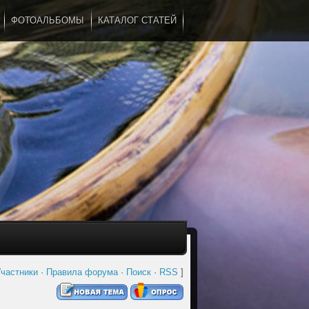
ФОТОАЛЬБОМЫ
КАТАЛОГ СТАТЕЙ
...
частники
·
Правила форума
·
Поиск
·
RSS
]