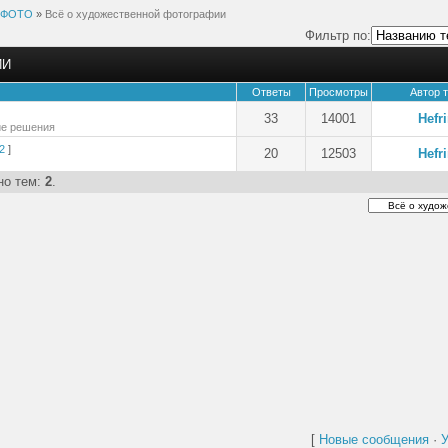
ФОТО
»
Всё о художественной фотографии
Фильтр по:
ИИ
Ответы
Просмотры
Автор 
33
14001
Hefr
ие решения
2
]
20
12503
Hefr
но тем:
2
.
[
Новые сообщения
·
У