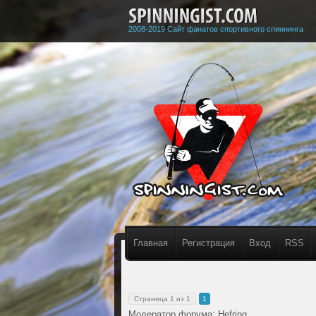
2008-2019 Сайт фанатов спортивного спиннинга
Главная
Регистрация
Вход
RSS
Страница
1
из
1
1
Модератор форума:
Hefring