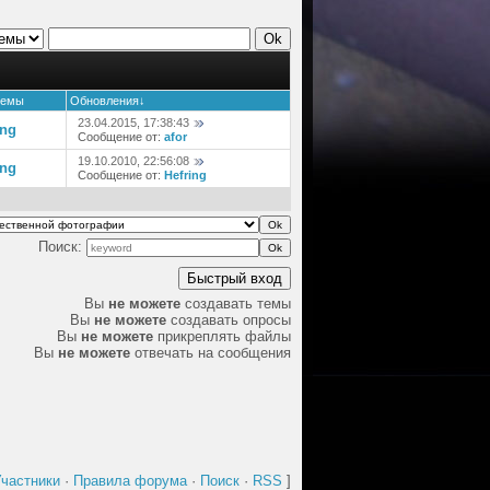
темы
Обновления
↓
23.04.2015, 17:38:43
ing
Сообщение от:
afor
19.10.2010, 22:56:08
ing
Сообщение от:
Hefring
Поиск:
Вы
не можете
создавать темы
Вы
не можете
создавать опросы
Вы
не можете
прикреплять файлы
Вы
не можете
отвечать на сообщения
частники
·
Правила форума
·
Поиск
·
RSS
]