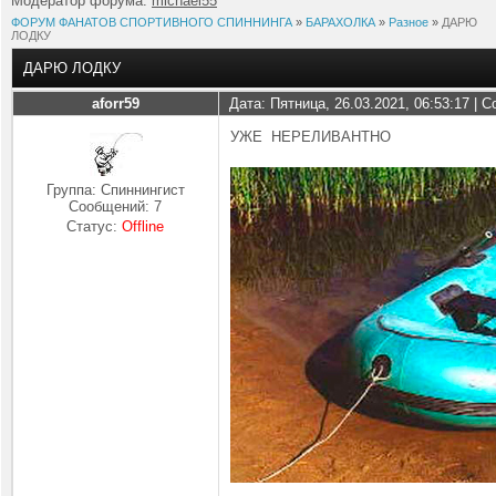
Модератор форума:
michael55
ФОРУМ ФАНАТОВ СПОРТИВНОГО СПИННИНГА
»
БАРАХОЛКА
»
Разное
»
ДАРЮ
ЛОДКУ
ДАРЮ ЛОДКУ
aforr59
Дата: Пятница, 26.03.2021, 06:53:17 |
УЖЕ НЕРЕЛИВАНТНО
Группа: Спиннингист
Сообщений:
7
Статус:
Offline