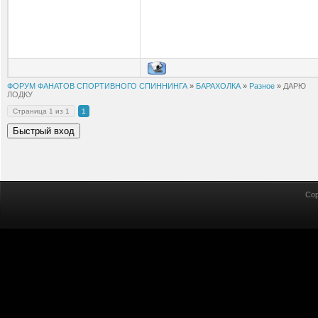
ФОРУМ ФАНАТОВ СПОРТИВНОГО СПИННИНГА
»
БАРАХОЛКА
»
Разное
»
ДАРЮ
ЛОДКУ
Страница
1
из
1
1
Cop