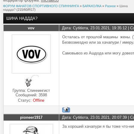
Модератор форума:
michael55
ФОРУМ ФАНАТОВ СПОРТИВНОГО СПИННИНГА
»
БАРАХОЛКА
»
Разное
»
Шина
наддда?
(215/60/R17)
ШИНА НАДДДА?
vov
Дата: Суббота, 23.01.2021, 19:35:12 |
Осталась от прошлой машины жены. (
Безвозмездно или за хачапури / имеру
Самовывоз из Ашдода или могу довезт
Группа: Спиннингист
Сообщений:
3598
Статус:
Offline
pioneer1917
Дата: Суббота, 23.01.2021, 20:07:39 |
За хороший хачапури я бы тоже что-н