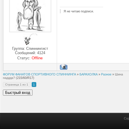
Я не читаю подписи.
Группа: Спиннингист
Сообщений:
4124
Статус:
Offline
ФОРУМ ФАНАТОВ СПОРТИВНОГО СПИННИНГА
»
БАРАХОЛКА
»
Разное
»
Шина
наддда?
(215/60/R17)
Страница
1
из
1
1
Cop