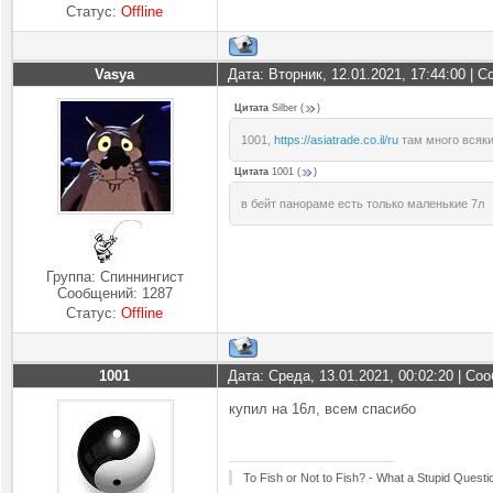
Статус:
Offline
Vasya
Дата: Вторник, 12.01.2021, 17:44:00 |
Цитата
Silber
(
)
1001,
https://asiatrade.co.il/ru
там много всяк
Цитата
1001
(
)
в бейт панораме есть только маленькие 7л
Группа: Спиннингист
Сообщений:
1287
Статус:
Offline
1001
Дата: Среда, 13.01.2021, 00:02:20 | С
купил на 16л, всем спасибо
To Fish or Not to Fish? - What a Stupid Questi