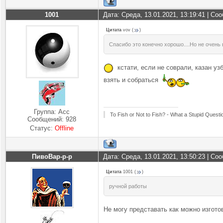
1001
Дата: Среда, 13.01.2021, 13:19:41 | С
Цитата
vov
(
)
Спасибо это конечно хорошо....Но не очень 
кстати, если не соврали, казан узб
взять и собраться
Группа: Асс
To Fish or Not to Fish? - What a Stupid Questi
Сообщений:
928
Статус:
Offline
ПивоВар-р-р
Дата: Среда, 13.01.2021, 13:50:23 | С
Цитата
1001
(
)
ручной работы
Не могу представать как можно изгото