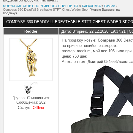
Модератор форума:
michael55
ФОРУМ ФАНАТОВ СПОРТИВНОГО СПИННИНГА
»
БАРАХОЛКА
»
Разное
»
Compass 360 Deadfall Breathable STFT Chest Wader Spor
(Новые Вадерсы на
продажу)
COMPASS 360 DEADFALL BREATHABLE STFT CHEST WADER SPO
Redder
Дата: Вторник, 22.12.2020, 19:37:21 |
На продажу новые:
Compass 360
Deadf
по причине- ошибся размером...
размер: medium, мой вес 105 кило при
цена: 750 шек
Ашкелон тел: Дмитрий 05455875семьс
Группа: Спиннингист
Сообщений:
282
Статус:
Offline