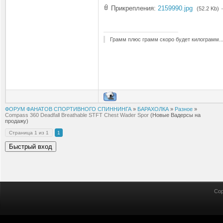
Прикрепления:
2159990.jpg
(52.2 Kb)
Грамм плюс грамм скоро будет килограмм..
ФОРУМ ФАНАТОВ СПОРТИВНОГО СПИННИНГА
»
БАРАХОЛКА
»
Разное
»
Compass 360 Deadfall Breathable STFT Chest Wader Spor
(Новые Вадерсы на
продажу)
Страница
1
из
1
1
Cop