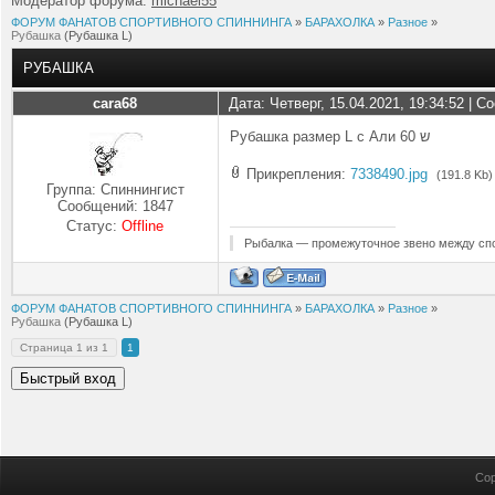
Модератор форума:
michael55
ФОРУМ ФАНАТОВ СПОРТИВНОГО СПИННИНГА
»
БАРАХОЛКА
»
Разное
»
Рубашка
(Рубашка L)
РУБАШКА
cara68
Дата: Четверг, 15.04.2021, 19:34:52 | 
Рубашка размер L с Али 60 ש
Прикрепления:
7338490.jpg
(191.8 Kb)
Группа: Спиннингист
Сообщений:
1847
Статус:
Offline
Рыбалка — промежуточное звено между спо
ФОРУМ ФАНАТОВ СПОРТИВНОГО СПИННИНГА
»
БАРАХОЛКА
»
Разное
»
Рубашка
(Рубашка L)
Страница
1
из
1
1
Cop