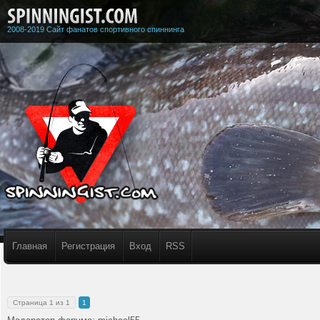
2008-2019 Сайт фанатов спортивного спиннинга
Главная
Регистрация
Вход
RSS
Страница
1
из
1
1