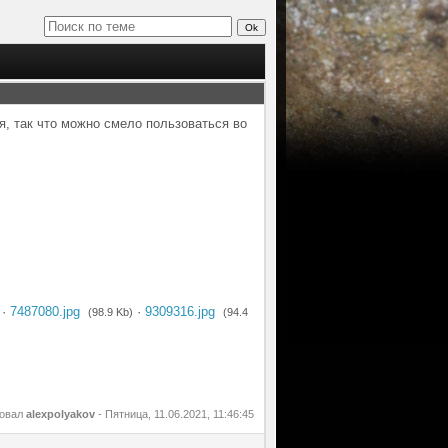
, так что можно смело пользоваться во
·
7487080.jpg
·
9309316.jpg
(98.9 Kb)
(94.4
ровал
alexpolyakov
-
Пятница, 11.06.2021, 11:46:45