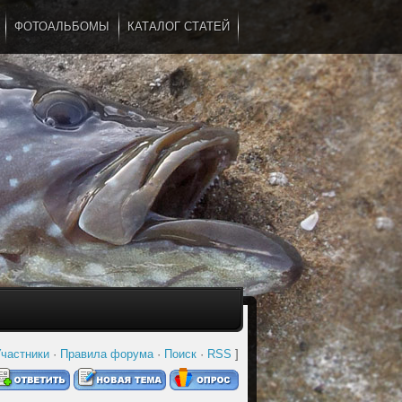
ФОТОАЛЬБОМЫ
КАТАЛОГ СТАТЕЙ
...
частники
·
Правила форума
·
Поиск
·
RSS
]