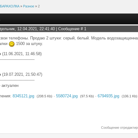
БАРАХОЛКА
»
Разное
»
2
.
дельник, 12.04.2021, 22:41:40 | Сообщение #
1
свои телефоны. Продаю 2 штуки: серый, белый. Модель водозащищенная
алки
1500 за штуку.
о
(11.06.2021, 11:46:58)
----------------------------
о
(19.07.2021, 21:50:47)
----------------------------
 актуален
ления:
8345121.jpg
·
5580724.jpg
·
6794935.jpg
(208.5 Kb)
(97.5 Kb)
(106.1 Kb)
Сообщение отредакти