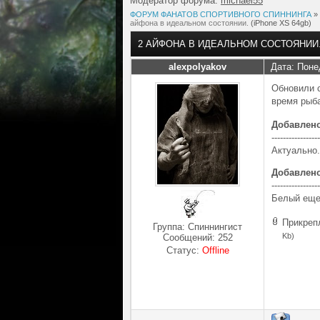
Модератор форума:
michael55
ФОРУМ ФАНАТОВ СПОРТИВНОГО СПИННИНГА
»
айфона в идеальном состоянии.
(iPhone XS 64gb)
2 АЙФОНА В ИДЕАЛЬНОМ СОСТОЯНИИ
alexpolyakov
Дата: Поне
Обновили 
время рыб
Добавлен
-----------------
Актуально.
Добавлен
-----------------
Белый еще
Прикреп
Группа: Спиннингист
Kb)
Сообщений:
252
Статус:
Offline