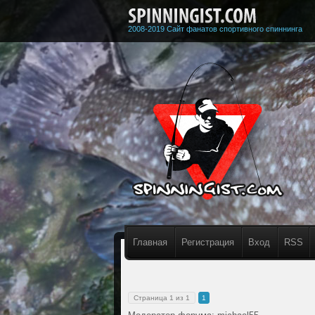
2008-2019 Сайт фанатов спортивного спиннинга
Главная
Регистрация
Вход
RSS
Страница
1
из
1
1