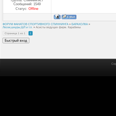
Группа: Спиннингист
Сообщений:
1549
Статус:
Offline
ФОРУМ ФАНАТОВ СПОРТИВНОГО СПИННИНГА
»
БАРАХОЛКА
»
Лески,шнуры,ШЛ и т.п.
»
Асисты ведущих фирм. Карабины
Страница
1
из
1
1
Cop