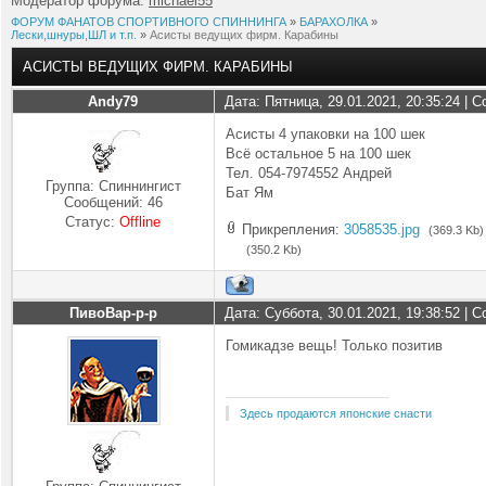
Модератор форума:
michael55
ФОРУМ ФАНАТОВ СПОРТИВНОГО СПИННИНГА
»
БАРАХОЛКА
»
Лески,шнуры,ШЛ и т.п.
»
Асисты ведущих фирм. Карабины
АСИСТЫ ВЕДУЩИХ ФИРМ. КАРАБИНЫ
Andy79
Дата: Пятница, 29.01.2021, 20:35:24 |
Асисты 4 упаковки на 100 шек
Всё остальное 5 на 100 шек
Тел. 054-7974552 Андрей
Группа: Спиннингист
Бат Ям
Сообщений:
46
Статус:
Offline
Прикрепления:
3058535.jpg
(369.3 Kb)
(350.2 Kb)
ПивоВар-р-р
Дата: Суббота, 30.01.2021, 19:38:52 |
Гомикадзе вещь! Только позитив
Здесь продаются японские снасти