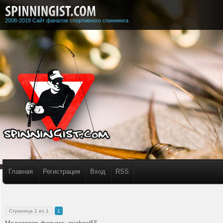
2008-2019 Сайт фанатов спортивного спиннинга
Главная
Регистрация
Вход
RSS
Страница
1
из
1
1