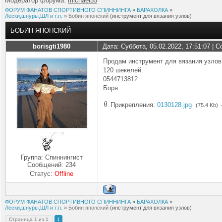
Модератор форума:
michael55
ФОРУМ ФАНАТОВ СПОРТИВНОГО СПИННИНГА
»
БАРАХОЛКА
»
Лески,шнуры,ШЛ и т.п.
»
Бобин японский
(инструмент для вязания узлов)
БОБИН ЯПОНСКИЙ
borisgti1980
Дата: Суббота, 05.02.2022, 17:51:07 |
Продам инструмент для вязания уз
120 шекелей.
0544713812
Боря
Прикрепления:
0130128.jpg
(75.4 Kb)
Группа: Спиннингист
Сообщений:
234
Статус:
Offline
ФОРУМ ФАНАТОВ СПОРТИВНОГО СПИННИНГА
»
БАРАХОЛКА
»
Лески,шнуры,ШЛ и т.п.
»
Бобин японский
(инструмент для вязания узлов)
Страница
1
из
1
1