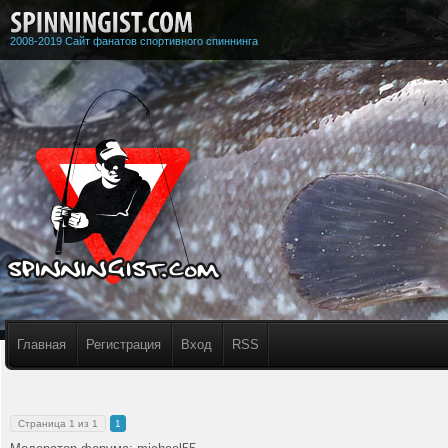
2008-2019 Сайт фанатов спортивного спиннинга
Главная
Регистрация
Вход
RSS
Страница
1
из
1
1