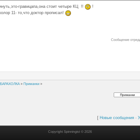
инуть,это-гравицапа,она стоит четыре КЦ !!
!
колор 11- то,что доктор прописал!
Сообщение отред
БАРАХОЛКА
»
Приманки
»
[
Новые сообщения
·
У
Copyright Spinningist © 2026