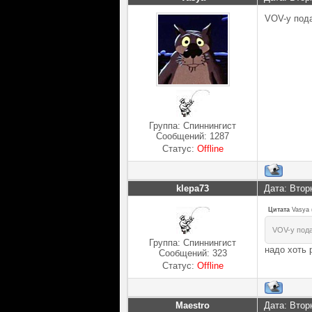
VOV-у подар
Группа: Спиннингист
Сообщений:
1287
Статус:
Offline
klepa73
Дата: Втор
Цитата
Vasya
VOV-у под
Группа: Спиннингист
надо хоть 
Сообщений:
323
Статус:
Offline
Maestro
Дата: Втор