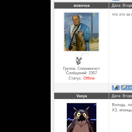
вовочка
Дата: Втор
что это за
Группа: Спиннингист
Сообщений:
2357
Статус:
Offline
Vasya
Дата: Втор
Володь, по
ХЗ, японцы