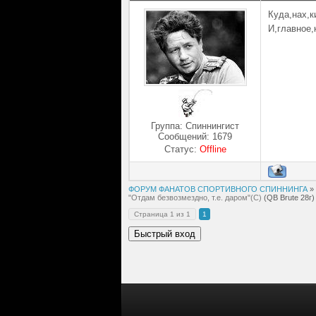
Куда,нах,к
И,главное,
Группа: Спиннингист
Сообщений:
1679
Статус:
Offline
ФОРУМ ФАНАТОВ СПОРТИВНОГО СПИННИНГА
»
"Отдам безвозмездно, т.е. даром"(С)
(QB Brute 28г)
Страница
1
из
1
1