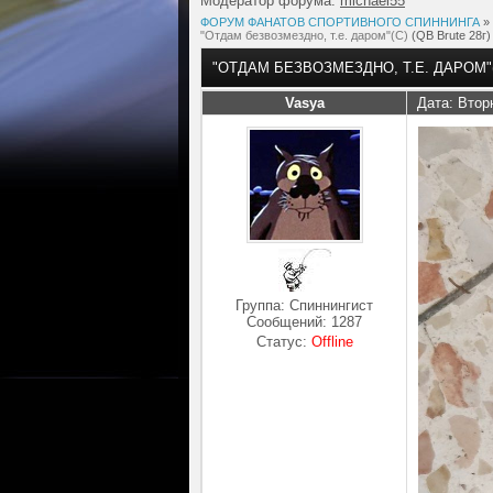
Модератор форума:
michael55
ФОРУМ ФАНАТОВ СПОРТИВНОГО СПИННИНГА
»
"Отдам безвозмездно, т.е. даром"(С)
(QB Brute 28г)
"ОТДАМ БЕЗВОЗМЕЗДНО, Т.Е. ДАРОМ"
Vasya
Дата: Втор
Группа: Спиннингист
Сообщений:
1287
Статус:
Offline