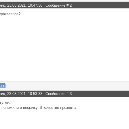
ник, 23.03.2021, 10:47:36 | Сообщение #
2
 краказябра?
ник, 23.03.2021, 10:53:33 | Сообщение #
3
гугли.
 положили в посылку. В качестве презента.