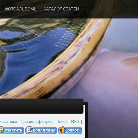
ФОТОАЛЬБОМЫ
КАТАЛОГ СТАТЕЙ
...
частники
·
Правила форума
·
Поиск
·
RSS
]