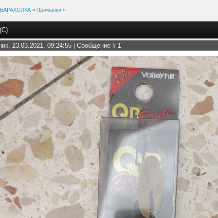
БАРАХОЛКА
»
Приманки
»
(С)
ник, 23.03.2021, 09:24:55 | Сообщение #
1