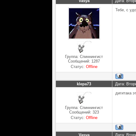
Vasya
Дата: Втор
Тебе, с уд
Группа: Спиннингист
Сообщений:
1287
Статус:
Offline
klepa73
Дата: Втор
дигитака э
Группа: Спиннингист
Сообщений:
323
Статус:
Offline
Vasya
Дата: Втор