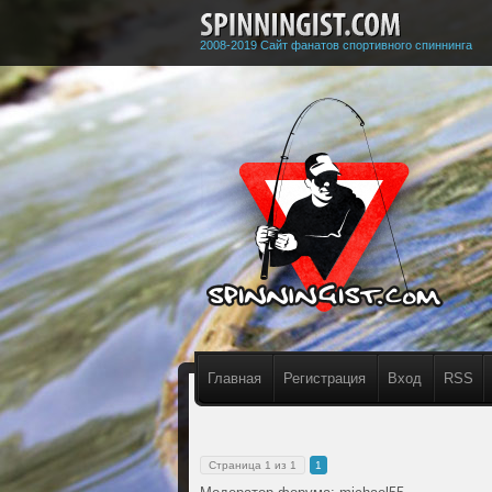
2008-2019 Сайт фанатов спортивного спиннинга
Главная
Регистрация
Вход
RSS
Страница
1
из
1
1