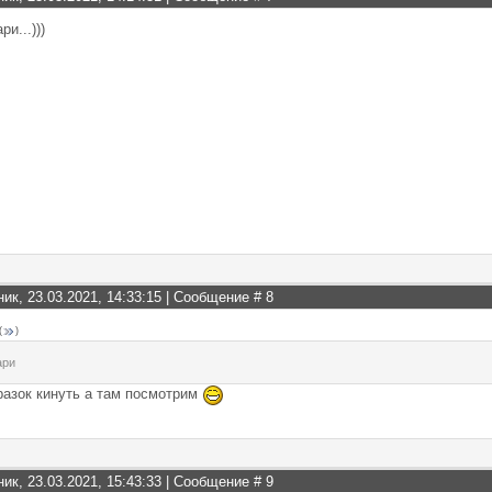
и...)))
ник, 23.03.2021, 14:33:15 | Сообщение #
8
(
)
ари
разок кинуть а там посмотрим
ник, 23.03.2021, 15:43:33 | Сообщение #
9