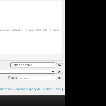
актировал
Maestro
-
Вторник, 23.03.2021, 15:44:53
Поиск:
частники
·
Правила форума
·
Поиск
·
RSS
]