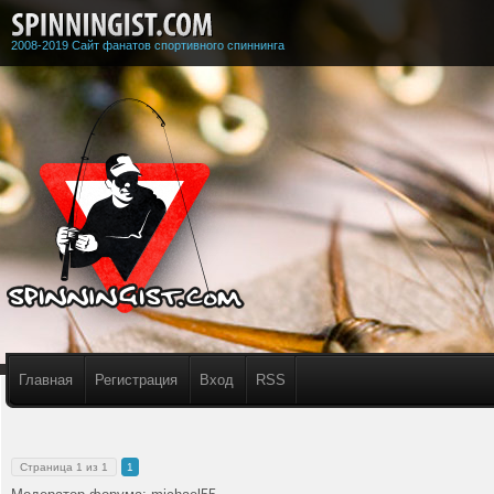
2008-2019 Сайт фанатов спортивного спиннинга
Главная
Регистрация
Вход
RSS
Страница
1
из
1
1