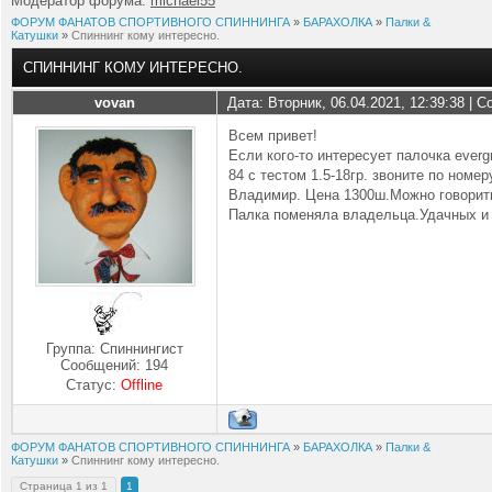
Модератор форума:
michael55
ФОРУМ ФАНАТОВ СПОРТИВНОГО СПИННИНГА
»
БАРАХОЛКА
»
Палки &
Катушки
»
Спиннинг кому интересно.
СПИННИНГ КОМУ ИНТЕРЕСНО.
vovan
Дата: Вторник, 06.04.2021, 12:39:38 |
Всем привет!
Если кого-то интересует палочка everg
84 с тестом 1.5-18гр. звоните по номер
Владимир. Цена 1300ш.Можно говорит
Палка поменяла владельца.Удачных и 
Группа: Спиннингист
Сообщений:
194
Статус:
Offline
ФОРУМ ФАНАТОВ СПОРТИВНОГО СПИННИНГА
»
БАРАХОЛКА
»
Палки &
Катушки
»
Спиннинг кому интересно.
Страница
1
из
1
1