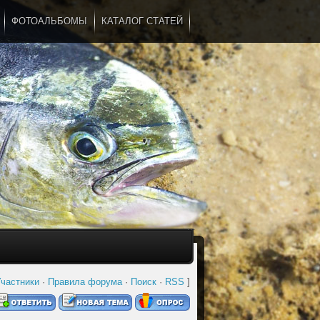
ФОТОАЛЬБОМЫ
КАТАЛОГ СТАТЕЙ
...
частники
·
Правила форума
·
Поиск
·
RSS
]