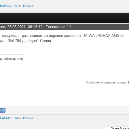
БАРАХОЛКА
»
Палки &
ник, 23.03.2021, 08:13:12 | Сообщение #
1
е товарища , разыскивается верхнее колено от DAIWA LABRAX AGS96
да : 054 794-два9два1 Слава
чу поймать хочу.
Сообщение отредактировал
БАРАХОЛКА
»
Палки &