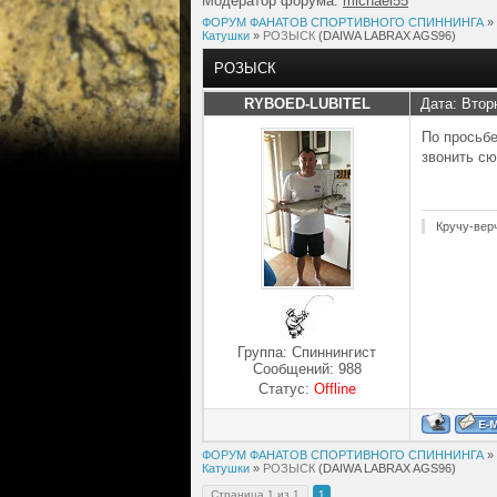
Модератор форума:
michael55
ФОРУМ ФАНАТОВ СПОРТИВНОГО СПИННИНГА
»
Катушки
»
РОЗЫСК
(DAIWA LABRAX AGS96)
РОЗЫСК
RYBOED-LUBITEL
Дата: Втор
По просьб
звонить сю
Кручу-вер
Группа: Спиннингист
Сообщений:
988
Статус:
Offline
ФОРУМ ФАНАТОВ СПОРТИВНОГО СПИННИНГА
»
Катушки
»
РОЗЫСК
(DAIWA LABRAX AGS96)
Страница
1
из
1
1