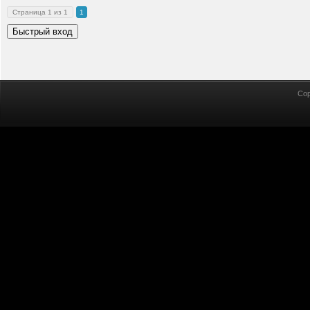
Страница
1
из
1
1
Cop