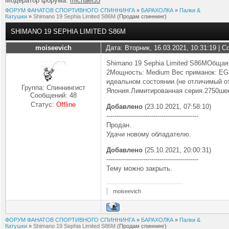
Модератор форума:
michael55
ФОРУМ ФАНАТОВ СПОРТИВНОГО СПИННИНГА
»
БАРАХОЛКА
»
Палки &
Катушки
»
Shimano 19 Sephia Limited S86M
(Продам спиннинг)
SHIMANO 19 SEPHIA LIMITED S86M
moiseevich
Дата: Вторник, 16.03.2021, 10:31:19 |
Shimano 19 Sephia Limited S86MОбщая 
2Мощность: Medium Вес приманок: EGI 
идеальном состоянии (не отличимый о
Группа: Спиннингист
Япония.Лимитированная серия.2750ше
Сообщений:
48
Статус:
Offline
Добавлено
(23.10.2021, 07:58:10)
---------------------------------------------
Продан.
Удачи новому обладателю.
Добавлено
(25.10.2021, 20:00:31)
---------------------------------------------
Тему можно закрыть.
moiseevich
ФОРУМ ФАНАТОВ СПОРТИВНОГО СПИННИНГА
»
БАРАХОЛКА
»
Палки &
Катушки
»
Shimano 19 Sephia Limited S86M
(Продам спиннинг)