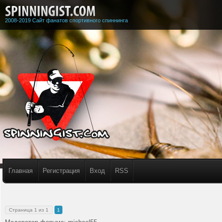
2008-2019 Сайт фанатов спортивного спиннинга
Главная
Регистрация
Вход
RSS
Страница
1
из
1
1