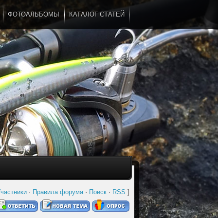
ФОТОАЛЬБОМЫ
КАТАЛОГ СТАТЕЙ
...
частники
·
Правила форума
·
Поиск
·
RSS
]