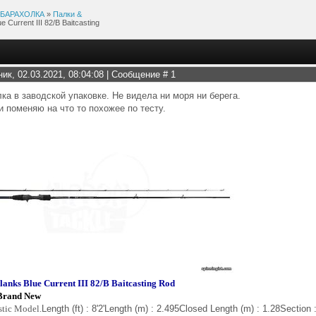
БАРАХОЛКА
»
Палки &
 Current III 82/B Baitcasting
ник, 02.03.2021, 08:04:08 | Сообщение #
1
ка в заводской упаковке. Не видела ни моря ни берега.
 поменяю на что то похожее по тесту.
nks Blue Current III 82/B Baitcasting Rod
 Brand New
tic Model.
Length (ft) : 8'2'Length (m) : 2.495Closed Length (m) : 1.28Section 