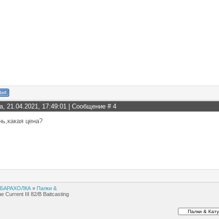
а, 21.04.2021, 17:49:01 | Сообщение #
4
ь,какая цена?
БАРАХОЛКА
»
Палки &
 Current III 82/B Baitcasting