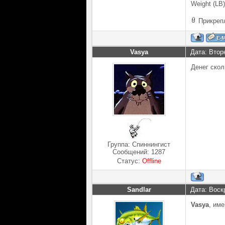
Weight (LB)
Прикреп
Vasya
Дата: Втор
Денег ско
Группа: Спиннингист
Сообщений:
1287
Статус:
Offline
Sandlar
Дата: Воск
Vasya
, им