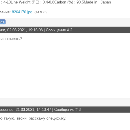
 : 4-10Line Weight (PE) : 0.4-0.8Carbon (%) : 90.5Made in : Japan
ления:
8264170.jpg
(14.9 Kb)
ник, 02.03.2021, 19:16:08 | Сообщение #
2
лько хочешь?
ресенье, 21.03.2021, 14:13:47 | Сообщение #
3
ею такую, звони, расскажу специфику.