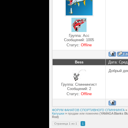
Группа: Асс
Сообщений:
1005
Статус:
Offline
Bess
Дата: Сред
Добрый ден
Группа: Спиннингист
Сообщений:
2
Статус:
Offline
ФОРУМ ФАНАТОВ СПОРТИВНОГО СПИННИНГА
»
Катушки
»
продам или поменяю
(YAMAGA Blanks Blue
Rod)
Страница
1
из
1
1