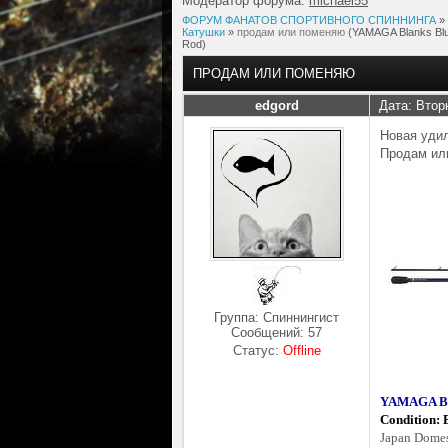
Модератор форума:
michael55
ФОРУМ ФАНАТОВ СПОРТИВНОГО СПИННИНГА
»
Катушки
»
продам или поменяю
(YAMAGA Blanks Blue
Rod)
ПРОДАМ ИЛИ ПОМЕНЯЮ
edgord
Дата: Втор
Новая удил
Продам или
Группа: Спиннингист
Сообщений:
57
Статус:
Offline
YAMAGA Bla
Condition:
Japan Domes