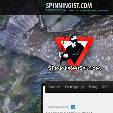
2008-2019 Сайт фанатов спортивного спиннинга
Главная
Регистрация
Вход
RSS
Страница
1
из
1
1