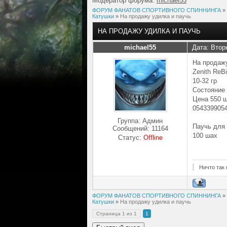
Модератор форума:
michael55
ФОРУМ ФАНАТОВ СПОРТИВНОГО СПИННИНГА
»
Катушки
»
На продажу удилка и паучь
НА ПРОДАЖУ УДИЛКА И ПАУЧЬ
michael55
Дата: Втор
На продаж
Zenith ReB
10-32 гр
Состояние
Цена 550 
054339905
Группа: Админ
Паучь для
Сообщений:
11164
100 шах
Статус:
Offline
Ничто так 
ФОРУМ ФАНАТОВ СПОРТИВНОГО СПИННИНГА
»
Катушки
»
На продажу удилка и паучь
Страница
1
из
1
1