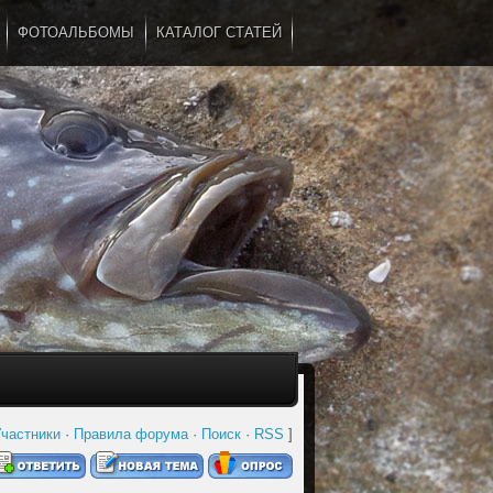
ФОТОАЛЬБОМЫ
КАТАЛОГ СТАТЕЙ
...
частники
·
Правила форума
·
Поиск
·
RSS
]