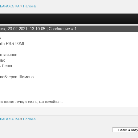
БАРАХОЛКА
»
Палки &
ник, 23.02.2021, 13:10:05 | Сообщение #
1
у
irth RBS-90ML
 отличное
шах
4 Леша
 воблеров Шимано
не портит личную жизнь, как семейная...
БАРАХОЛКА
»
Палки &