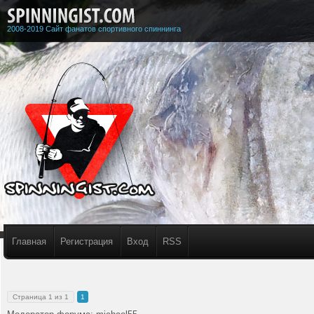
2008-2019 Сайт фанатов спортивного спиннинга
Главная
Регистрация
Вход
RSS
Страница
1
из
1
1