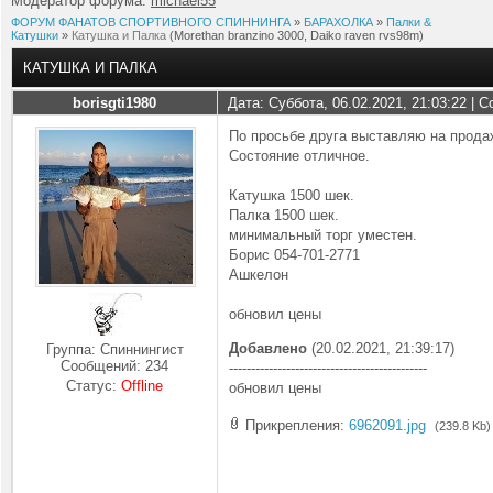
Модератор форума:
michael55
ФОРУМ ФАНАТОВ СПОРТИВНОГО СПИННИНГА
»
БАРАХОЛКА
»
Палки &
Катушки
»
Катушка и Палка
(Morethan branzino 3000, Daiko raven rvs98m)
КАТУШКА И ПАЛКА
borisgti1980
Дата: Суббота, 06.02.2021, 21:03:22 |
По просьбе друга выставляю на прода
Состояние отличное.
Катушка 1500 шек.
Палка 1500 шек.
минимальный торг уместен.
Борис 054-701-2771
Ашкелон
обновил цены
Добавлено
(20.02.2021, 21:39:17)
Группа: Спиннингист
Сообщений:
234
---------------------------------------------
Статус:
Offline
обновил цены
Прикрепления:
6962091.jpg
(239.8 Kb)