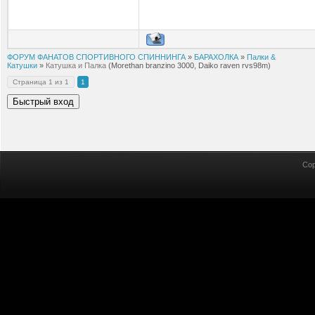
ФОРУМ ФАНАТОВ СПОРТИВНОГО СПИННИНГА
»
БАРАХОЛКА
»
Палки &
Катушки
»
Катушка и Палка
(Morethan branzino 3000, Daiko raven rvs98m)
Страница
1
из
1
1
Cop