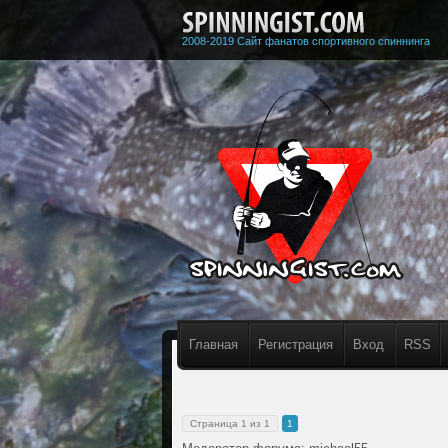
2008-2019 Сайт фанатов спортивного спиннинга
Главная
Регистрация
Вход
RSS
Страница
1
из
1
1