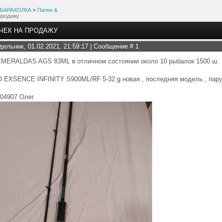
БАРАХОЛКА
»
Палки &
 продажу
ОЧЕК НА ПРОДАЖУ
дельник, 01.02.2021, 21:59:17 | Сообщение #
1
EMERALDAS AGS 83ML в отличном состоянии около 10 рыбалок 1500 ш.
EXSENCE INFINITY S900ML/RF 5-32 g новая , последняя модель , пару
004907 Олег