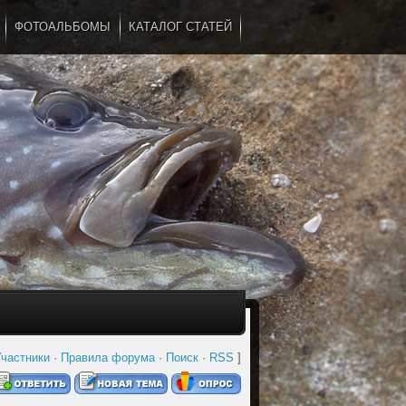
ФОТОАЛЬБОМЫ
КАТАЛОГ СТАТЕЙ
...
частники
·
Правила форума
·
Поиск
·
RSS
]