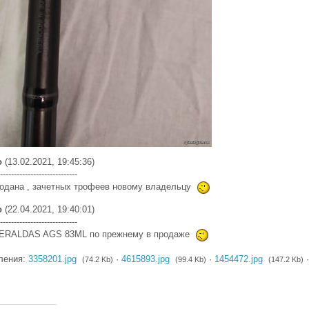
о
(13.02.2021, 19:45:36)
----------------------------
одана , зачетных трофеев новому владельцу
о
(22.04.2021, 19:40:01)
----------------------------
ERALDAS AGS 83ML по прежнему в продаже
ления:
3358201.jpg
·
4615893.jpg
·
1454472.jpg
(74.2 Kb)
(99.4 Kb)
(147.2 Kb)