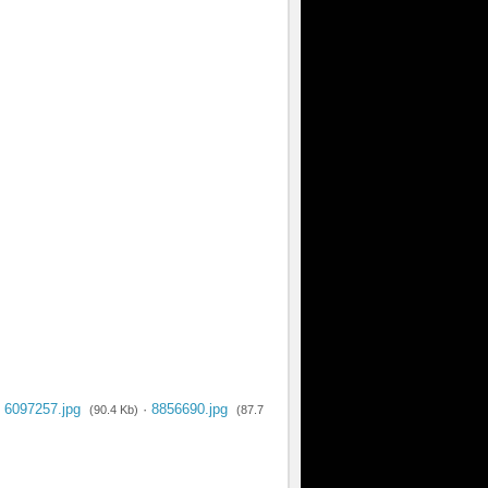
·
6097257.jpg
·
8856690.jpg
(90.4 Kb)
(87.7