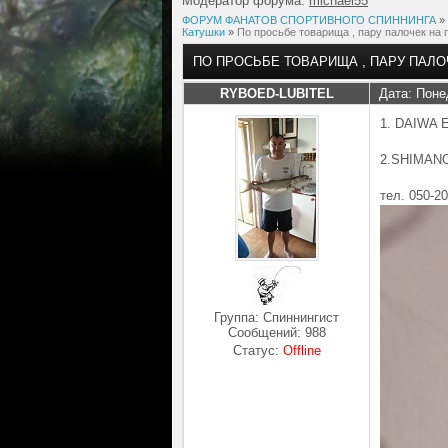
Модератор форума:
michael55
ФОРУМ ФАНАТОВ СПОРТИВНОГО СПИННИНГА
»
Катушки
»
По просьбе товарища , пару палочек на
ПО ПРОСЬБЕ ТОВАРИЩА , ПАРУ ПАЛ
RYBOED-LUBITEL
Дата: Поне
1. DAIWA 
2.SHIMANO 
тел. 050-2
Группа: Спиннингист
Сообщений:
988
Статус:
Offline