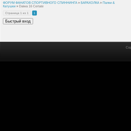
ФОРУМ ФАНАТОВ СПОРТИВНОГО СПИННИНГА
»
БАРАХОЛКА
»
Палки &
Катушки
»
Daiwa 16 Certate
Страница
1
из
1
1
Cop