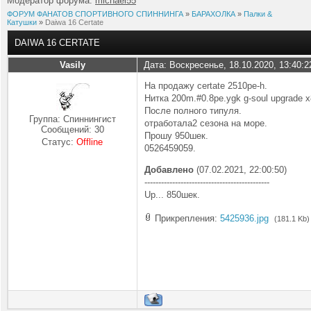
Модератор форума:
michael55
ФОРУМ ФАНАТОВ СПОРТИВНОГО СПИННИНГА
»
БАРАХОЛКА
»
Палки &
Катушки
»
Daiwa 16 Certate
DAIWA 16 CERTATE
Vasily
Дата: Воскресенье, 18.10.2020, 13:40:
На продажу certate 2510pe-h.
Нитка 200m.#0.8pe.ygk g-soul upgrade x
После полного типуля.
Группа: Спиннингист
отработала2 сезона на море.
Сообщений:
30
Прошу 950шек.
Статус:
Offline
0526459059.
Добавлено
(07.02.2021, 22:00:50)
---------------------------------------------
Up... 850шек.
Прикрепления:
5425936.jpg
(181.1 Kb)