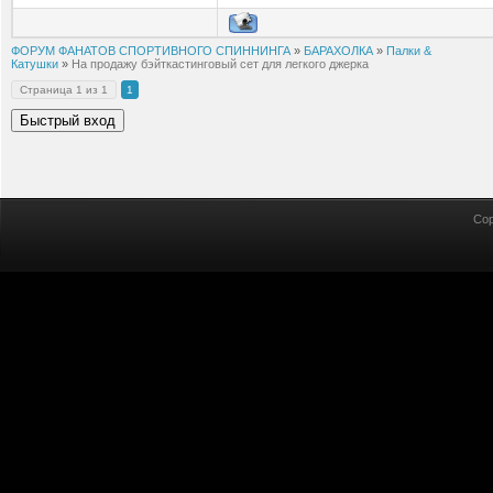
ФОРУМ ФАНАТОВ СПОРТИВНОГО СПИННИНГА
»
БАРАХОЛКА
»
Палки &
Катушки
»
На продажу бэйткастинговый сет для легкого джерка
Страница
1
из
1
1
Cop