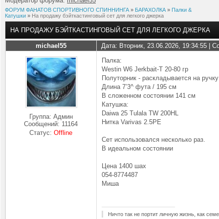
Модератор форума:
michael55
ФОРУМ ФАНАТОВ СПОРТИВНОГО СПИННИНГА
»
БАРАХОЛКА
»
Палки &
Катушки
»
На продажу бэйткастинговый сет для легкого джерка
НА ПРОДАЖУ БЭЙТКАСТИНГОВЫЙ СЕТ ДЛЯ ЛЕГКОГО ДЖЕРКА
michael55
Дата: Вторник, 23.06.2026, 19:34:55 |
Палка:
Westin W6 Jerkbait-T 20-80 гр
Полуторник - раскладывается на ручку
Длина 7’3^ фута / 195 см
В сложенном состоянии 141 см
Катушка:
Daiwa 25 Tulala TW 200HL
Группа: Админ
Нитка Varivas 2.5PE
Сообщений:
11164
Статус:
Offline
Сет использовался несколько раз.
В идеальном состоянии
Цена 1400 шах
054-8774487
Миша
Ничто так не портит личную жизнь, как семе