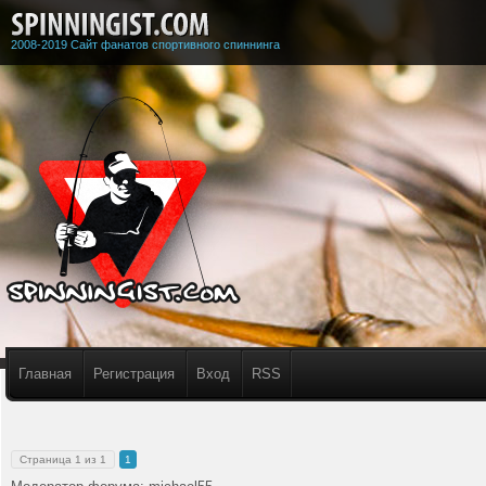
2008-2019 Сайт фанатов спортивного спиннинга
Главная
Регистрация
Вход
RSS
Страница
1
из
1
1