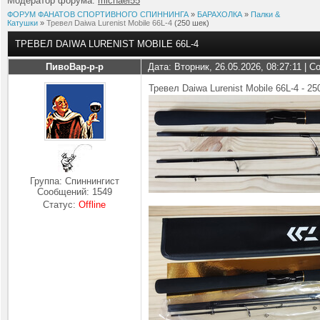
Модератор форума:
michael55
ФОРУМ ФАНАТОВ СПОРТИВНОГО СПИННИНГА
»
БАРАХОЛКА
»
Палки &
Катушки
»
Тревел Daiwa Lurenist Mobile 66L-4
(250 шек)
ТРЕВЕЛ DAIWA LURENIST MOBILE 66L-4
ПивоВар-р-р
Дата: Вторник, 26.05.2026, 08:27:11 | 
Тревел Daiwa Lurenist Mobile 66L-4 - 2
Группа: Спиннингист
Сообщений:
1549
Статус:
Offline