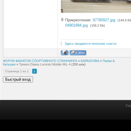
Прикрепления:
97780927.jpg
(144.6 Kb
04901894.jpg
(156.2 Kb)
Здесь продаются японские снасти
ФОРУМ ФАНАТОВ СПОРТИВНОГО СПИННИНГА
»
БАРАХОЛКА
»
Палки &
Катушки
»
Тревел Daiwa Lurenist Mobile 66L-4
(250 шек)
Страница
1
из
1
1
Cop