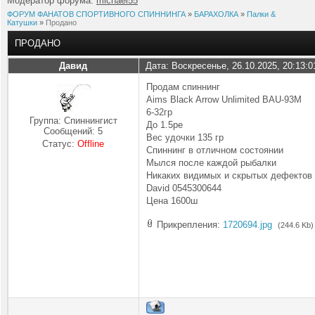
Модератор форума:
michael55
ФОРУМ ФАНАТОВ СПОРТИВНОГО СПИННИНГА
»
БАРАХОЛКА
»
Палки &
Катушки
»
Продано
ПРОДАНО
Давид
Дата: Воскресенье, 26.10.2025, 20:13:
Продам спиннинг
Aims Black Arrow Unlimited BAU-93M
6-32гр
Группа: Спиннингист
До 1.5pe
Сообщений:
5
Вес удочки 135 гр
Статус:
Offline
Спиннинг в отличном состоянии
Мылся после каждой рыбалки
Никаких видимых и скрытых дефектов 
David 0545300644
Цена 1600ш
Прикрепления:
1720694.jpg
(244.6 Kb)