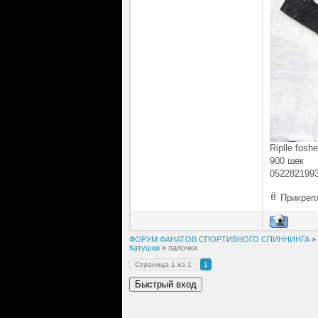
Riplle foshe
900 шек
0522821993
Прикреп
ФОРУМ ФАНАТОВ СПОРТИВНОГО СПИННИНГА
»
Катушки
»
палочки
Страница
1
из
1
1