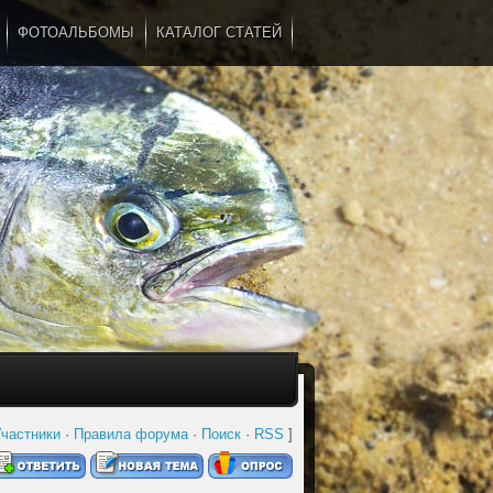
ФОТОАЛЬБОМЫ
КАТАЛОГ СТАТЕЙ
...
частники
·
Правила форума
·
Поиск
·
RSS
]