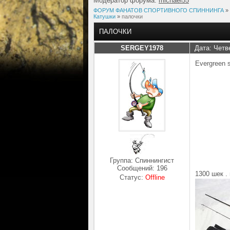
Модератор форума:
michael55
ФОРУМ ФАНАТОВ СПОРТИВНОГО СПИННИНГА
»
Катушки
»
палочки
ПАЛОЧКИ
SERGEY1978
Дата: Четв
Evergreen s
Группа: Спиннингист
Сообщений:
196
1300 шек .
Статус:
Offline