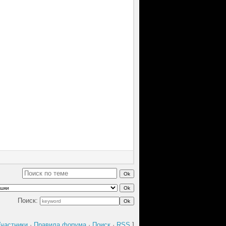
Поиск:
частники
·
Правила форума
·
Поиск
·
RSS
]