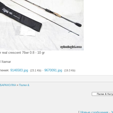
r real crescent 76wr 0.8 - 10 gr
 Itamar
ления:
9146583.jpg
·
9670091.jpg
(23.1 Kb)
(19.3 Kb)
БАРАХОЛКА
»
Палки &
[
Новые сообщения
·
У