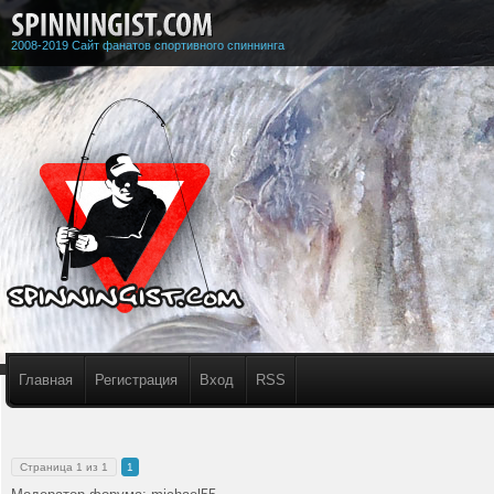
2008-2019 Сайт фанатов спортивного спиннинга
Главная
Регистрация
Вход
RSS
Страница
1
из
1
1