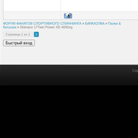
ФОРУМ ФАНАТОВ СПОРТИВНОГО СПИННИНГА
»
БАРАХОЛКА
»
Палки &
Катушки
»
Shimano 17Twin Power XD 4000xg
Страница
1
из
1
1
Cop