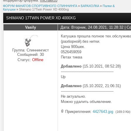
Модератор форума:
michael55
ФОРУМ ФАНАТОВ СПОРТИВНОГО СПИННИНГА
»
БАРАХОЛКА
»
Палки &
Катушки
»
Shimano 17Twin Power XD 4000xg
SHIMANO 17TWIN POWER XD 4000XG
Vasily
Дата: Вторник, 24.08.2021, 11:28:32 | 
Катушка прошла полное тех.обслужива
(разборной).без нитки.
Цена 900шек.
Группа: Спиннингист
0526459059
Сообщений:
30
Петах тиква
Статус:
Offline
Добавлено
(15.10.2021, 08:52:28)
---------------------------------------------
Up
Добавлено
(15.10.2022, 21:06:31)
---------------------------------------------
Не актуально.
Можно удалить объявление.
Прикрепления:
4427643.jpg
(169.0 Kb)