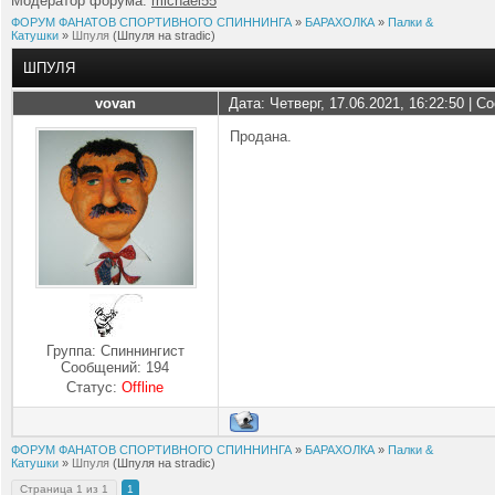
Модератор форума:
michael55
ФОРУМ ФАНАТОВ СПОРТИВНОГО СПИННИНГА
»
БАРАХОЛКА
»
Палки &
Катушки
»
Шпуля
(Шпуля на stradic)
ШПУЛЯ
vovan
Дата: Четверг, 17.06.2021, 16:22:50 | 
Продана.
Группа: Спиннингист
Сообщений:
194
Статус:
Offline
ФОРУМ ФАНАТОВ СПОРТИВНОГО СПИННИНГА
»
БАРАХОЛКА
»
Палки &
Катушки
»
Шпуля
(Шпуля на stradic)
Страница
1
из
1
1