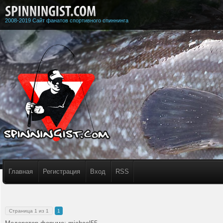
2008-2019 Сайт фанатов спортивного спиннинга
Главная
Регистрация
Вход
RSS
Страница
1
из
1
1