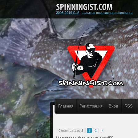
2008-2019 Сайт фанатов спортивного спиннинга
Главная
Регистрация
Вход
RSS
Страница
1
из
2
1
2
»