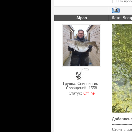
Если проб
Alpan
Дата: Воск
Группа: Спиннингист
Сообщений:
1558
Статус:
Offline
Добавлен
-----------------
Стоит в во