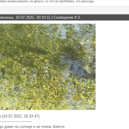
лему можно решить за деньги, то это не проблема, это расходы
ресенье, 10.07.2022, 20:33:11 | Сообщение #
3
о
(10.07.2022, 20:33:47)
----------------------------
де даже на солнце и не очень боится