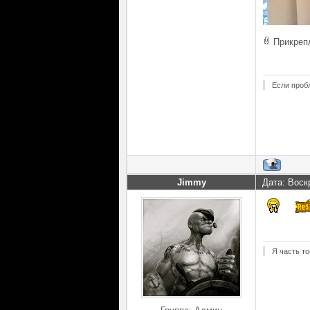
Прикреп
Если проб
Jimmy
Дата: Воск
Я часть то