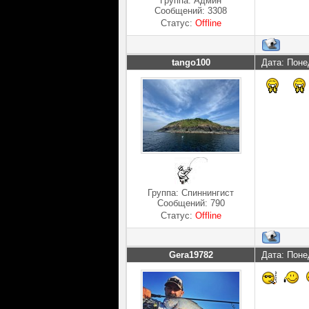
Группа: Админ
Сообщений:
3308
Статус:
Offline
tango100
Дата: Поне
Группа: Спиннингист
Сообщений:
790
Статус:
Offline
Gera19782
Дата: Поне