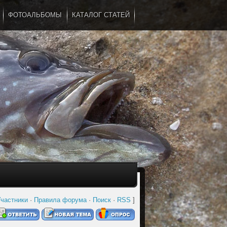
ФОТОАЛЬБОМЫ
КАТАЛОГ СТАТЕЙ
...
частники
·
Правила форума
·
Поиск
·
RSS
]