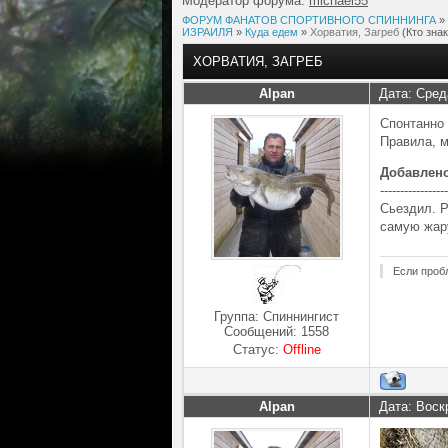
Модератор форума:
michael55
ФОРУМ ФАНАТОВ СПОРТИВНОГО СПИННИНГА
»
ИЗРАИЛЯ
»
Куда едем
»
Хорватия, Загреб
(Кто знак
ХОРВАТИЯ, ЗАГРЕБ
Alpan
Дата: Сред
Спонтанно 
Правила, м
Добавлен
-----------------
Сьездил. Р
самую жару
Если проб
Группа: Спиннингист
Сообщений:
1558
Статус:
Offline
Alpan
Дата: Воск