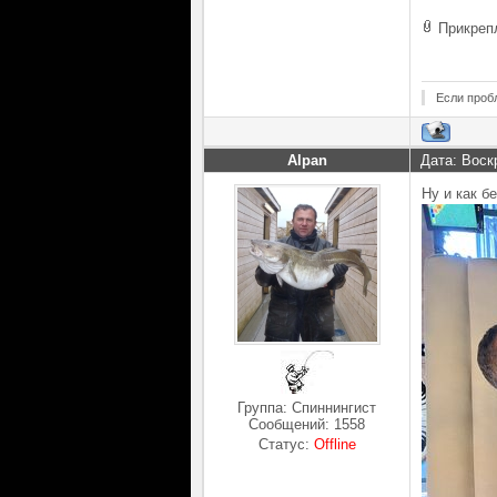
Прикреп
Если проб
Alpan
Дата: Воск
Ну и как б
Группа: Спиннингист
Сообщений:
1558
Статус:
Offline