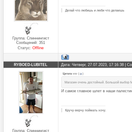
Делай что любишь и люби что делаешь
Группа: Спиннингист
Сообщений:
351
Статус:
Offline
RYBOED-LUBITEL
Дата: Четверг, 27.07.2023, 17:16:38 | 
Цитата
vov
(
)
Магазин очень достойный. Большой выбор 
И самое главное шлет в наши палест
Кручу-верчу поймать хочу.
Группа: Спиннингист