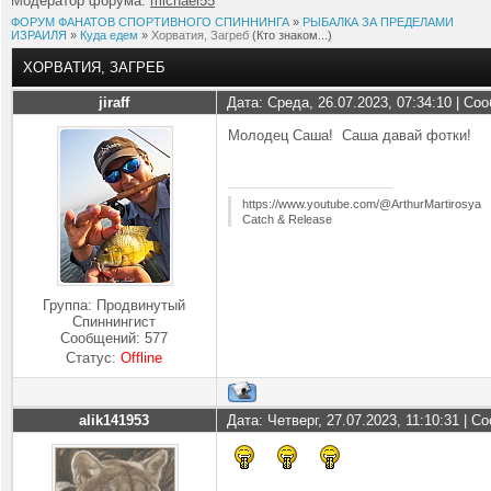
Модератор форума:
michael55
ФОРУМ ФАНАТОВ СПОРТИВНОГО СПИННИНГА
»
РЫБАЛКА ЗА ПРЕДЕЛАМИ
ИЗРАИЛЯ
»
Куда едем
»
Хорватия, Загреб
(Кто знаком...)
ХОРВАТИЯ, ЗАГРЕБ
jiraff
Дата: Среда, 26.07.2023, 07:34:10 | С
Молодец Саша! Саша давай фотки!
https://www.youtube.com/@ArthurMartirosya
Catch & Release
Группа: Продвинутый
Спиннингист
Сообщений:
577
Статус:
Offline
alik141953
Дата: Четверг, 27.07.2023, 11:10:31 | 