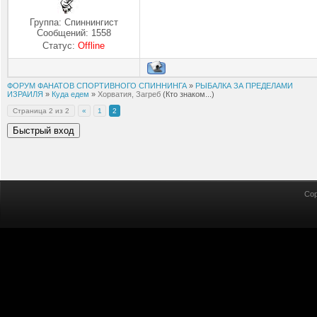
Группа: Спиннингист
Сообщений:
1558
Статус:
Offline
ФОРУМ ФАНАТОВ СПОРТИВНОГО СПИННИНГА
»
РЫБАЛКА ЗА ПРЕДЕЛАМИ
ИЗРАИЛЯ
»
Куда едем
»
Хорватия, Загреб
(Кто знаком...)
Страница
2
из
2
«
1
2
Cop