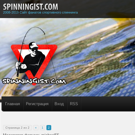
2008-2019 Сайт фанатов спортивного спиннинга
Главная
Регистрация
Вход
RSS
Страница
2
из
2
«
1
2