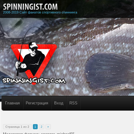
2008-2019 Сайт фанатов спортивного спиннинга
Главная
Регистрация
Вход
RSS
Страница
1
из
2
1
2
»