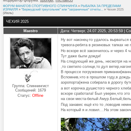
Модератор форума:
sponger
,
michael55
ФОРУМ ФАНАТОВ СПОРТИВНОГО СПИННИНГА
»
РЫБАЛКА ЗА ПРЕДЕЛАМИ
ИЗРАИЛЯ
»
"Бермудский треугольник" или "заграничные" отчеты...
»
Чехия 2025
(Июль)
ЧЕХИЯ 2025
Maestro
Дата: Четверг, 24.07.2025, 20:53:59 | 
Ну вот наконец-то удалось вырваться 
тревога-ребята в резиновых тапках не
Но вскоре всё закончилось и через 4 
Тут даже были дожди!
На следующий же день, несмотря на н
,то светило солнце,то дул ветер,наго
В процессе погружения приманки(манн
Вспомнив,что в прошлом году,в дождь 
аэропорта(жена собирала в дорогу бу
Группа: Спиннингист
а вот корочка душистого черного хлеб
Сообщений:
1679
вскоре сработала! Был уверен,что это
Статус:
Offline
на свои места-белый Амур.Белый,белы
Под занавес ещё кто то ,поводив немн
На который я и ловил....На этом закон