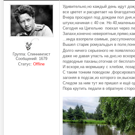
Удивительно,но каждый день идут дожд
все цветет и расцветает на благодатно
Вчера просидел под дождем пол дня,на
штуки,начиная с 40 см. Но 40,маленьки
Сегодня на Цигельню поехал через ле
Запахи,конечно невероятные,прямо,ка
...инда взопрели озимые, рассупонило
Вышел старик ромуальдыч в поле,поню
Долго ничего серьезного не появляло
Группа: Спиннингист
даже не давая упасть на дно,но вскор
Сообщений:
1679
подводные паханы,отогнав от бесплат
Статус:
Offline
И вскоре,на мормышку с хлебом, поза
С таким тонким поводком ,форсироват
загоняя в подсак,из которого он,выска
Следом за ним тут же пришел и ещё о
Пора крутить педали в обратную сторон