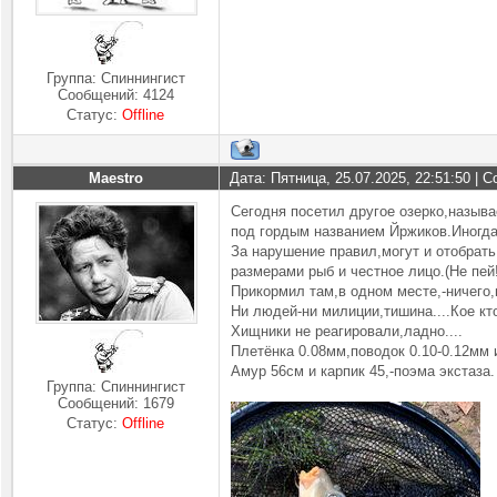
Группа: Спиннингист
Сообщений:
4124
Статус:
Offline
Maestro
Дата: Пятница, 25.07.2025, 22:51:50 |
Сегодня посетил другое озерко,называ
под гордым названием Йржиков.Иногда
За нарушение правил,могут и отобрать
размерами рыб и честное лицо.(Не пей
Прикормил там,в одном месте,-ничего,
Ни людей-ни милиции,тишина....Кое кто
Хищники не реагировали,ладно....
Плетёнка 0.08мм,поводок 0.10-0.12мм 
Амур 56см и карпик 45,-поэма экстаза
Группа: Спиннингист
Сообщений:
1679
Статус:
Offline