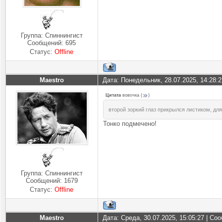
Группа: Спиннингист
Сообщений:
695
Статус:
Offline
Maestro
Дата: Понедельник, 28.07.2025, 14:28:
Цитата
вовочка
(
)
второй зоркий глаз прикрылся листиком, дл
Тонко подмечено!
Группа: Спиннингист
Сообщений:
1679
Статус:
Offline
Maestro
Дата: Среда, 30.07.2025, 15:05:27 | С