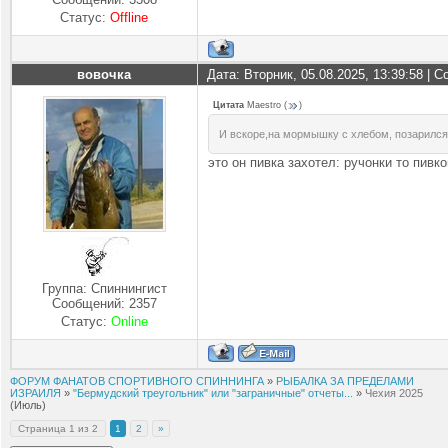
Статус:
Offline
вовочка
Дата: Вторник, 05.08.2025, 13:39:58 |
Цитата
Maestro
(
)
И вскоре,на мормышку с хлебом, позарился
это он пивка захотел: ручонки то пив
Группа: Спиннингист
Сообщений:
2357
Статус:
Online
ФОРУМ ФАНАТОВ СПОРТИВНОГО СПИННИНГА
»
РЫБАЛКА ЗА ПРЕДЕЛАМИ
ИЗРАИЛЯ
»
"Бермудский треугольник" или "заграничные" отчеты...
»
Чехия 2025
(Июль)
Страница
1
из
2
1
2
»