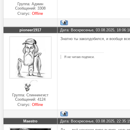
Группа: Админ
Сообщений:
3308
Статус:
Offline
pioneer1917
Дата: Воскресенье, 03.08.2025, 18:06:
Знатно ты заколдобился, и вообще вс
Я не читаю подписи.
Группа: Спиннингист
Сообщений:
4124
Статус:
Offline
Maestro
Дата: Воскресенье, 03.08.2025, 22:35:
Да..... всё чешское пиво выпить нельзя