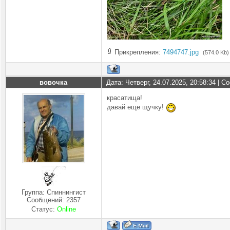
Прикрепления:
7494747.jpg
(574.0 Kb)
вовочка
Дата: Четверг, 24.07.2025, 20:58:34 | 
красатища!
давай еще щучку!
Группа: Спиннингист
Сообщений:
2357
Статус:
Online