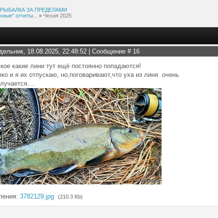
РЫБАЛКА ЗА ПРЕДЕЛАМИ
чные" отчеты...
»
Чехия 2025
дельник, 18.08.2025, 22:48:52 | Сообщение #
16
кое какие лини тут ещё постоянно попадаются!
ко и я их отпускаю, но,поговаривают,что уха из линя очень
лучается....
ления:
3782129.jpg
(210.3 Kb)