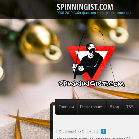
2008-2019 Сайт фанатов спортивного спиннинга
Главная
Регистрация
Вход
RSS
Страница
2
из
2
«
1
2