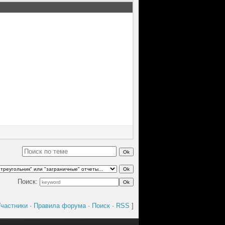
Поиск:
частники
·
Правила форума
·
Поиск
·
RSS
]