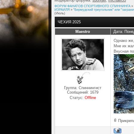
Модератор форума:
sponger
,
michael55
ФОРУМ ФАНАТОВ СПОРТИВНОГО СПИННИНГА
»
ИЗРАИЛЯ
»
"Бермудский треугольник" или "заграни
(Июль)
ЧЕХИЯ 2025
Maestro
Дата: Поне
Однако же,
Мне их жал
Вкусная по
Группа: Спиннингист
Сообщений:
1679
Статус:
Offline
Прикреп