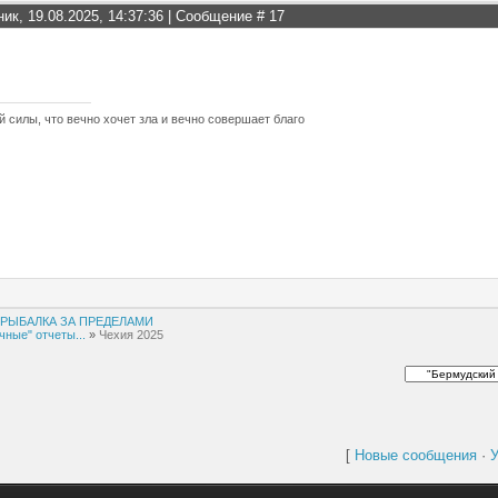
ник, 19.08.2025, 14:37:36 | Сообщение #
17
й силы, что вечно хочет зла и вечно совершает благо
РЫБАЛКА ЗА ПРЕДЕЛАМИ
чные" отчеты...
»
Чехия 2025
[
Новые сообщения
·
У