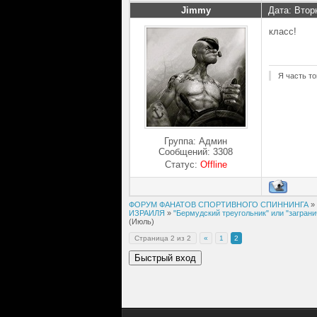
Jimmy
Дата: Втор
класс!
Я часть то
Группа: Админ
Сообщений:
3308
Статус:
Offline
ФОРУМ ФАНАТОВ СПОРТИВНОГО СПИННИНГА
»
ИЗРАИЛЯ
»
"Бермудский треугольник" или "заграни
(Июль)
Страница
2
из
2
«
1
2