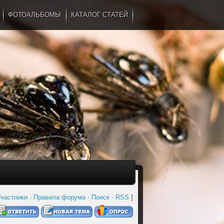
ФОТОАЛЬБОМЫ
КАТАЛОГ СТАТЕЙ
...
частники
·
Правила форума
·
Поиск
·
RSS
]